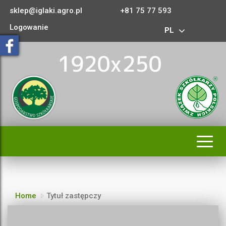
sklep@iglaki.agro.pl
+81 75 77 593
Logowanie
PL
Rozwi
nawig
Home
Tytuł zastępczy