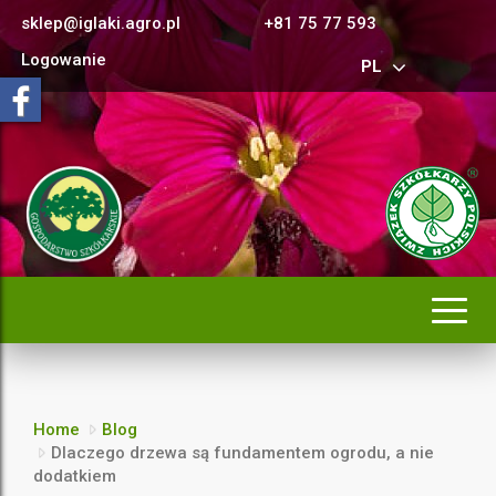
sklep@iglaki.agro.pl
+81 75 77 593
Logowanie
PL
Rozwi
nawig
Home
Blog
Dlaczego drzewa są fundamentem ogrodu, a nie
dodatkiem