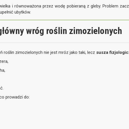
ewielka i równoważona przez wodę pobieraną z gleby. Problem zacz
zupełnić ubytków.
 główny wróg roślin zimozielonych
oślin zimozielonych nie jest mróz jako taki, lecz
susza fizjologi
zera,
ha,
ć.
 co prowadzi do: