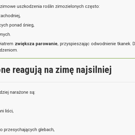
e zimowe uszkodzenia roślin zimozielonych często:
zachodniej,
cych ponad śnieg,
wnych.
wiatrem
zwiększa parowanie
, przyspieszając odwodnienie tkanek.
odzeniom.
one reagują na zimę najsilniej
dziej narażone są:
 liści,
o przesychających glebach,