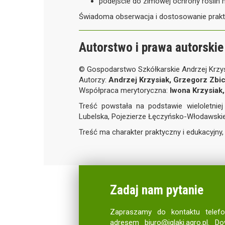
podejście do zimowej ochrony roślin m
Świadoma obserwacja i dostosowanie prakty
Autorstwo i prawa autorskie
© Gospodarstwo Szkółkarskie Andrzej Krzy
Autorzy:
Andrzej Krzysiak, Grzegorz Zbic
Współpraca merytoryczna:
Iwona Krzysiak
Treść powstała na podstawie wieloletnie
Lubelska, Pojezierze Łęczyńsko-Włodawskie
Treść ma charakter praktyczny i edukacyjny,
Zadaj nam pytanie
Zapraszamy do kontaktu telef
adresem
biuro@iglaki.agro.pl
. Do