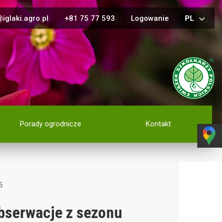
iglaki.agro.pl
+81 75 77 593
Logowanie
PL
Porady ogrodnicze
Kontakt
6
obserwacje z sezonu