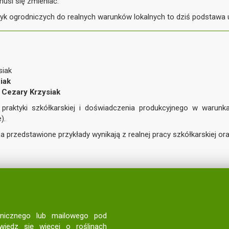
usi się zmieniać.
k ogrodniczych do realnych warunków lokalnych to dziś podstawa 
siak
iak
, Cezary Krzysiak
j praktyki szkółkarskiej i doświadczenia produkcyjnego w warun
).
 a przedstawione przykłady wynikają z realnej pracy szkółkarskiej 
onicznego lub mailowego pod
wiedz się więcej o roślinach