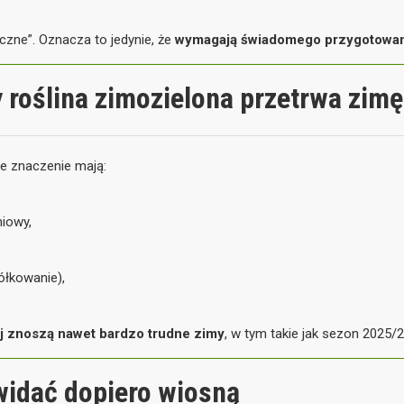
yczne”. Oznacza to jedynie, że
wymagają świadomego przygotowan
 roślina zimozielona przetrwa zimę
we znaczenie mają:
niowy,
ółkowanie),
ej znoszą nawet bardzo trudne zimy
, w tym takie jak sezon 2025/
widać dopiero wiosną