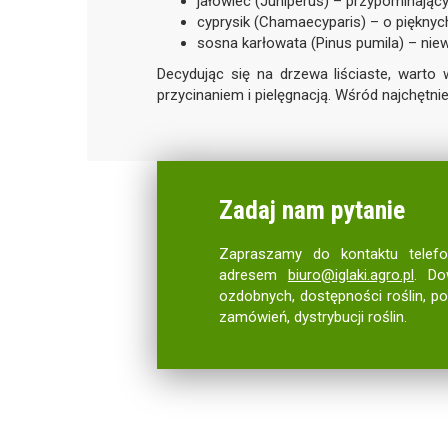
jałowiec (Juniperus) – przypominając
cyprysik (Chamaecyparis) – o pięknyc
sosna karłowata (Pinus pumila) – niewi
Decydując się na drzewa liściaste, warto 
przycinaniem i pielęgnacją. Wśród najchętni
Zadaj nam pytanie
Zapraszamy do kontaktu telef
adresem
biuro@iglaki.agro.pl
. Do
ozdobnych, dostępności roślin, p
zamówień, dystrybucji roślin.