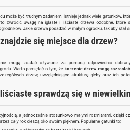
u może być trudnym zadaniem. Istnieje jednak wiele gatunków, k
arto zwrócić uwagę na iglaste i liściaste drzewa ozdobne, które 
grodników. Jakie drzewa posadzić w małym ogródku, tak aby stał się
znajdzie się miejsce dla drzew?
rzenie mogą zostać ożywione za pomocą odpowiednio dobrany
ogrodu. Warto pamiętać o tym, że
korzenie drzew mogą rozrastać
szczególnych drzew, uwzględniające strukturę gleby oraz ich pot
i liściaste sprawdzą się w niewielk
cyjnością, a jednocześnie stosunkowo małymi rozmiarami, dzięki c
 przez cały rok cieszą oko swoim pięknem. Popularne gatunki to: