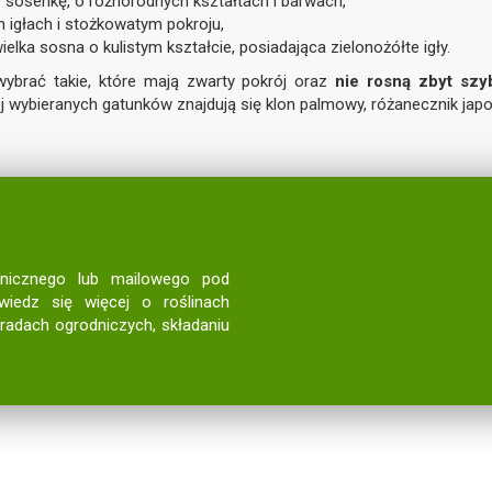
y sosenkę, o różnorodnych kształtach i barwach,
h igłach i stożkowatym pokroju,
elka sosna o kulistym kształcie, posiadająca zielonożółte igły.
wybrać takie, które mają zwarty pokrój oraz
nie rosną zbyt szy
ej wybieranych gatunków znajdują się klon palmowy, różanecznik japo
onicznego lub mailowego pod
wiedz się więcej o roślinach
oradach ogrodniczych, składaniu