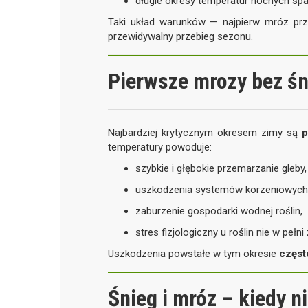
długie okresy temperatur nocnych spa
Taki układ warunków — najpierw mróz przy o
przewidywalny przebieg sezonu.
Pierwsze mrozy bez śn
Najbardziej krytycznym okresem zimy są
p
temperatury powoduje:
szybkie i głębokie przemarzanie gleby,
uszkodzenia systemów korzeniowych
zaburzenie gospodarki wodnej roślin,
stres fizjologiczny u roślin nie w pełn
Uszkodzenia powstałe w tym okresie
częst
Śnieg i mróz – kiedy n