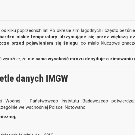
od kilku poprzednich lat. Po okresie zim łagodnych i często bezśn
ardzo niskie temperatury utrzymujące się przez większą cz
zcze przed pojawieniem się śniegu
, co miało kluczowe znacze
ć wyraźnie, że
nie sama wysokość mrozu decyduje o zimowaniu r
etle danych IMGW
arki Wodnej – Państwowego Instytutu Badawczego potwierdz
czególnie we wschodniej Polsce. Notowano:
nieżnej
,