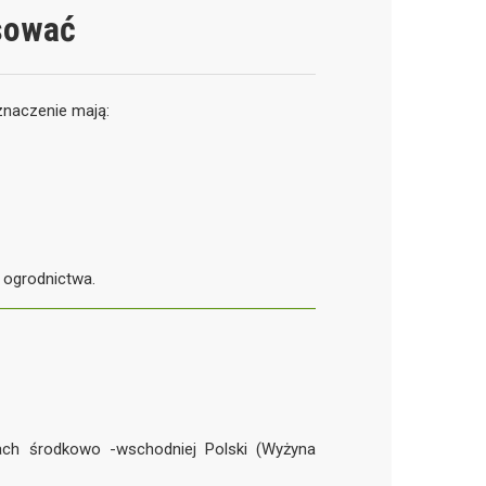
osować
znaczenie mają:
 ogrodnictwa.
kach środkowo -wschodniej Polski (Wyżyna