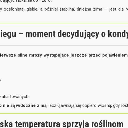
dających lokalnie do –20°C.
dsłoniętej glebie, a później stabilna, śnieżna zima — jest dla r
iegu – moment decydujący o kondyc
ierwsze silne mrozy występujące jeszcze przed pojawieniem
,
i zahartowanych.
o nie są widoczne zimą
, lecz ujawniają się dopiero wiosną, gdy roś
iska temperatura sprzyja roślinom