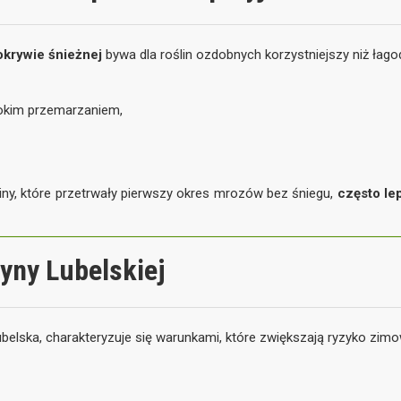
pokrywie śnieżnej
bywa dla roślin ozdobnych korzystniejszy niż łago
bokim przemarzaniem,
iny, które przetrwały pierwszy okres mrozów bez śniegu,
często le
yny Lubelskiej
elska, charakteryzuje się warunkami, które zwiększają ryzyko zimo