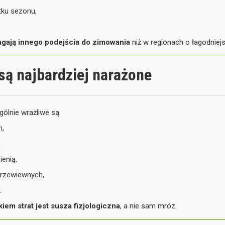
tku sezonu,
gają innego podejścia do zimowania
niż w regionach o łagodniejs
są najbardziej narażone
ólnie wrażliwe są:
m,
,
enią,
przewiewnych,
.
em strat jest susza fizjologiczna
, a nie sam mróz.