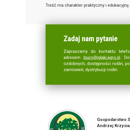
Treść ma charakter praktyczny i edukacyjny,
Zadaj nam pytanie
Zapraszamy do kontaktu telef
adresem
biuro@iglaki.agro.pl
. Do
ozdobnych, dostępności roślin, p
zamówień, dystrybucji roślin.
Gospodarstwo S
Andrzej Krzysia