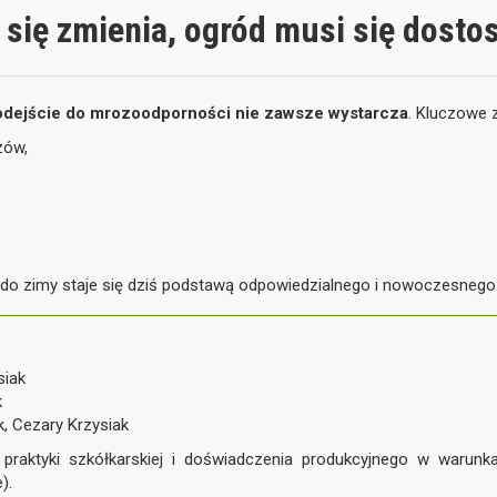
się zmienia, ogród musi się dost
odejście do mrozoodporności nie zawsze wystarcza
. Kluczowe 
zów,
do zimy staje się dziś podstawą odpowiedzialnego i nowoczesnego
siak
k
k, Cezary Krzysiak
j praktyki szkółkarskiej i doświadczenia produkcyjnego w warun
).