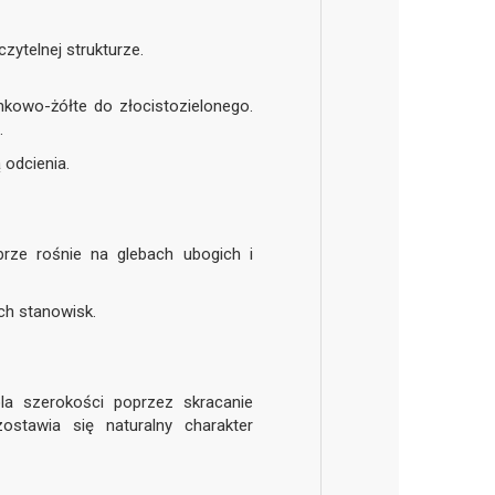
ytelnej strukturze.
onkowo-żółte do złocistozielonego.
.
 odcienia.
brze rośnie na glebach ubogich i
ych stanowisk.
ola szerokości poprzez skracanie
ostawia się naturalny charakter