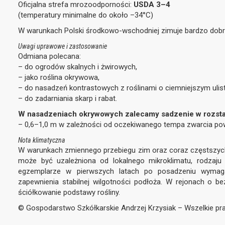
Oficjalna strefa mrozoodporności:
USDA 3–4
(temperatury minimalne do około –34°C)
W warunkach Polski środkowo-wschodniej zimuje bardzo dobr
Uwagi uprawowe i zastosowanie
Odmiana polecana:
– do ogrodów skalnych i żwirowych,
– jako roślina okrywowa,
– do nasadzeń kontrastowych z roślinami o ciemniejszym ulist
– do zadarniania skarp i rabat.
W nasadzeniach okrywowych zalecamy sadzenie w rozsta
– 0,6–1,0 m w zależności od oczekiwanego tempa zwarcia pow
Nota klimatyczna
W warunkach zmiennego przebiegu zim oraz coraz częstszyc
może być uzależniona od lokalnego mikroklimatu, rodzaju
egzemplarze w pierwszych latach po posadzeniu wymaga
zapewnienia stabilnej wilgotności podłoża. W rejonach o b
ściółkowanie podstawy rośliny.
© Gospodarstwo Szkółkarskie Andrzej Krzysiak – Wszelkie p