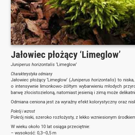
Jałowiec płożący ‘Limeglow’
Juniperus horizontalis
‘Limeglow’
Charakterystyka odmiany
Jałowiec płożący ‘Limeglow’ (
Juniperus horizontalis
) to niska
o intensywnie limonkowo-żółtym wybarwieniu młodych przyro
barwę złocistozieloną, natomiast jesienią i zimą może delikat
Odmiana ceniona jest za wyraźny efekt kolorystyczny oraz nisk
Pokrój i wzrost
Pokrój niski, szeroko rozłożysty, z lekko wzniesionym środkie
W wieku około 10 lat osiąga przeciętnie:
– wysokość: 0,3–0,5 m