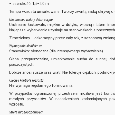
– szerokość: 1,5–2,0 m
Tempo wzrostu umiarkowane. Tworzy zwartą, niską okrywę o cz
Ulistnienie i walory dekoracyjne
Ulistnienie łuskowate, miękkie w dotyku, wiosną i latem lim
Najlepsze wybarwienie uzyskuje na stanowiskach słonecznych
Zimozielony – dekoracyjny przez cały rok, z sezonową zmianą
Wymagania siedliskowe
Stanowisko: słoneczne (dla intensywnego wybarwienia).
Gleba: przepuszczalna, umiarkowanie sucha do suchej, do
piaszczystych.
Dobrze znosi suszę oraz wiatr. Nie toleruje ciężkich, podmokł
Cięcie i kontrola rozrostu
Nie wymaga regularnego formowania.
W przypadku ograniczonej przestrzeni możliwa jest kontr
młodych przyrostów. W nasadzeniach zadarniających poz
wzrostu.
Strefa mrozoodporności