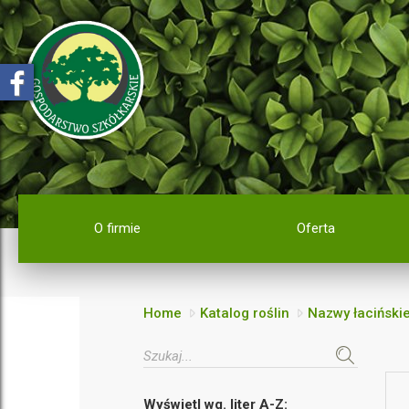
O firmie
Oferta
Home
Katalog roślin
Nazwy łaciński
Wyświetl wg. liter A-Z: