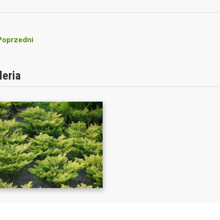
oprzedni
leria