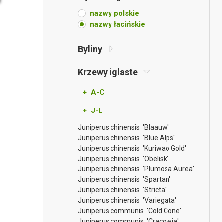
nazwy polskie
nazwy łacińskie
Byliny
Krzewy iglaste
+ A-C
+ J-L
Juniperus chinensis 'Blaauw'
Juniperus chinensis 'Blue Alps'
Juniperus chinensis 'Kuriwao Gold'
Juniperus chinensis 'Obelisk'
Juniperus chinensis 'Plumosa Aurea'
Juniperus chinensis 'Spartan'
Juniperus chinensis 'Stricta'
Juniperus chinensis 'Variegata'
Juniperus communis 'Cold Cone'
Juniperus communis 'Cracowia'