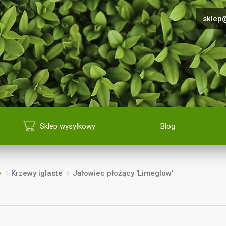
sklep@
Sklep wysyłkowy
Blog
e
Krzewy iglaste
Jałowiec płożący 'Limeglow'