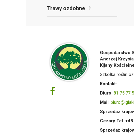
Trawy ozdobne
Gospodarstwo S
Andrzej Krzysia
Kijany Kościeln
Szkółka roślin oz
Kontakt:
Biuro
81 75 77 
Mail
:
biuro@iglaki
Sprzedaż krajow
Cezary Tel. +4
Sprzedaż krajo