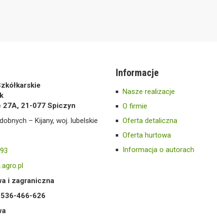
Informacje
zkółkarskie
Nasze realizacje
k
e 27A, 21-077 Spiczyn
O firmie
dobnych – Kijany, woj. lubelskie
Oferta detaliczna
Oferta hurtowa
Informacja o autorach
593
.agro.pl
a i zagraniczna
8 536-466-626
wa