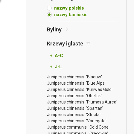
nazwy polskie
nazwy łacińskie
Byliny
Krzewy iglaste
+ A-C
+ J-L
Juniperus chinensis 'Blaauw'
Juniperus chinensis 'Blue Alps'
Juniperus chinensis 'Kuriwao Gold'
Juniperus chinensis 'Obelisk'
Juniperus chinensis 'Plumosa Aurea'
Juniperus chinensis 'Spartan'
Juniperus chinensis 'Stricta'
Juniperus chinensis 'Variegata'
Juniperus communis 'Cold Cone'
Juniperus communis 'Cracowia'