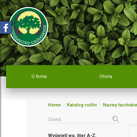
O firmie
Oferta
Home
Katalog roślin
Nazwy łaciński
Wyświetl wg. liter A-Z: