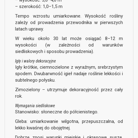
– szerokość: 1,0–1,5 m
Tempo wzrostu umiarkowane. Wysokość rośliny
zależy od prowadzenia przewodnika w pierwszych
latach uprawy.
W wieku około 30 lat może osiągać 8–12 m
wysokości (w zależności od warunków
siedliskowych i sposobu prowadzenia).
Igły i walory dekoracyjne
Igły krótkie, ciemnozielone z wyraźnym, srebrzystym
spodem. Dwubarwność igieł nadaje roślinie lekkości i
subtelnego połysku.
Zimozielony – utrzymuje dekoracyjność przez cały
rok.
Wymagania siedliskowe
Stanowisko: słoneczne do półcienistego.
Gleba: umiarkowanie wilgotna, przepuszczalna, od
lekko kwaśnej do obojętnej.
Dobrze znosi warunki miejskie i okresowe susze,