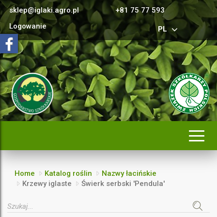
sklep@iglaki.agro.pl
+81 75 77 593
Logowanie
PL
Rozwi
nawig
Home
Katalog roślin
Nazwy łacińskie
Krzewy iglaste
Świerk serbski 'Pendula'