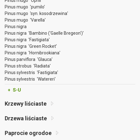
Pinus mugo 'Ophir'
Pinus mugo 'pumilo'
Pinus mugo 'syn. kosodrzewina'
Pinus mugo 'Varella'
Pinus nigra
Pinus nigra 'Bambino ('Gaelle Bregeon')'
Pinus nigra 'Fastigiata'
Pinus nigra 'Green Rocket'
Pinus nigra 'Hornibrookiana'
Pinus parviflora 'Glauca'
Pinus strobus 'Radiata'
Pinus sylvestris 'Fastigiata'
Pinus sylvestris 'Watereri'
+ S-U
Krzewy liściaste
Drzewa liściaste
Paprocie ogrodoe