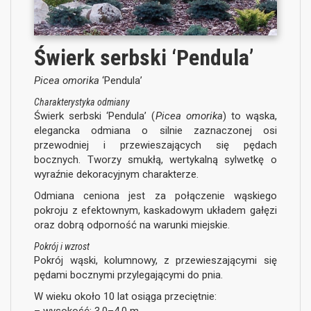
Świerk serbski ‘Pendula’
Picea omorika
‘Pendula’
Charakterystyka odmiany
Świerk serbski ‘Pendula’ (
Picea omorika
) to wąska,
elegancka odmiana o silnie zaznaczonej osi
przewodniej i przewieszających się pędach
bocznych. Tworzy smukłą, wertykalną sylwetkę o
wyraźnie dekoracyjnym charakterze.
Odmiana ceniona jest za połączenie wąskiego
pokroju z efektownym, kaskadowym układem gałęzi
oraz dobrą odporność na warunki miejskie.
Pokrój i wzrost
Pokrój wąski, kolumnowy, z przewieszającymi się
pędami bocznymi przylegającymi do pnia.
W wieku około 10 lat osiąga przeciętnie:
– wysokość: 3,0–4,0 m