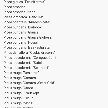
Picea glauca 'Echiniformis'
Picea omorica
Picea omorica 'Nana'
Picea omorica 'Pendula'
Picea orientalis 'Aureospicata'
Picea pungens 'Białobok'
Picea pungens 'Glauca'
Picea pungens 'Glauca Globosa'
Picea pungens 'Hoopsi'
Picea pungens 'Iseli Fastigiata'
Pinus densiflora 'Oculus draconis'
Pinus leucodermis 'Compact Gem'
Pinus leucodermis 'Satelit'
Pinus leucodermis 'Schmidtii'
Pinus mugo 'Benjamin'
Pinus mugo 'Carsten'
Pinus mugo 'Carsten Winter Gold'
Pinus mugo 'Gnom'
Pinus mugo 'Krauskopf'
Pinus mugo 'Liliput'
Pinus mugo 'Mops'