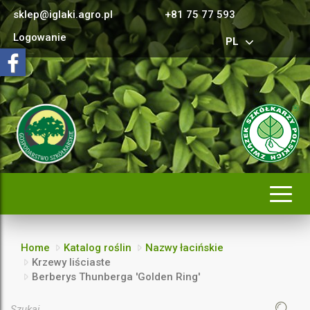
sklep@iglaki.agro.pl
+81 75 77 593
Logowanie
PL
Rozwi
nawig
Home
Katalog roślin
Nazwy łacińskie
Krzewy liściaste
Berberys Thunberga 'Golden Ring'