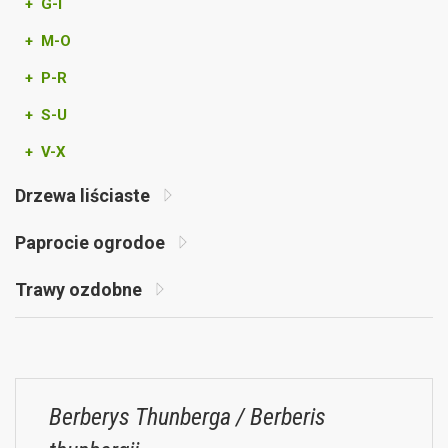
+ G-I
+ M-O
+ P-R
+ S-U
+ V-X
Drzewa liściaste
Paprocie ogrodoe
Trawy ozdobne
Berberys Thunberga / Berberis