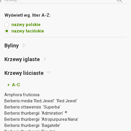
Wyświetl wg. liter A-Z:
nazwy polskie
nazwy łacińskie
Byliny
Krzewy iglaste
Krzewy liściaste
+ A-C
Amphora fruticosa
Berberis media 'Red Jewel' 'Red Jewel'
Berberis ottawensis 'Superba'
®
Berberis thunbergii 'Admiration'
Berberis thunbergii 'Atropurpurea Nana'
Berberis thunbergii 'Bagatelle'