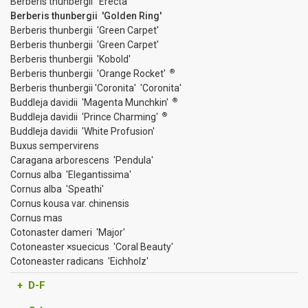
Berberis thunbergii 'Erecta'
Berberis thunbergii 'Golden Ring'
Berberis thunbergii 'Green Carpet'
Berberis thunbergii 'Green Carpet'
Berberis thunbergii 'Kobold'
®
Berberis thunbergii 'Orange Rocket'
Berberis thunbergii 'Coronita' 'Coronita'
®
Buddleja davidii 'Magenta Munchkin'
®
Buddleja davidii 'Prince Charming'
Buddleja davidii 'White Profusion'
Buxus sempervirens
Caragana arborescens 'Pendula'
Cornus alba 'Elegantissima'
Cornus alba 'Speathi'
Cornus kousa var. chinensis
Cornus mas
Cotonaster dameri 'Major'
Cotoneaster ×suecicus 'Coral Beauty'
Cotoneaster radicans 'Eichholz'
+ D-F