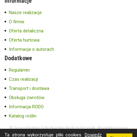
Informacje
Nasze realizacje
O firmie
Oferta detaliczna
Oferta hurtowa
Informacja o autorach
Dodatkowe
Regulamin
Czas realizacji
Transport i dostawa
Obsługa zwrotów
Informacja RODO
Katalog roślin
© Gospodarstwo Szkółkarskie Andrzej Krzysiak. Wszystkie prawa
zastrzeżone.
Ta strona wykorzystuje pliki cookies.
Dowiedz