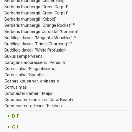
Berberis thunbergii 'Golden Ring'
Berberis thunbergii 'Green Carpet'
Berberis thunbergii 'Green Carpet'
Berberis thunbergii 'Kobold'
®
Berberis thunbergii 'Orange Rocket'
Berberis thunbergii 'Coronita' 'Coronita'
®
Buddleja davidii 'Magenta Munchkin'
®
Buddleja davidii 'Prince Charming'
Buddleja davidii 'White Profusion'
Buxus sempervirens
Caragana arborescens 'Pendula'
Cornus alba 'Elegantissima'
Cornus alba 'Speathi'
Cornus kousa var. chinensis
Cornus mas
Cotonaster dameri 'Major'
Cotoneaster ×suecicus 'Coral Beauty'
Cotoneaster radicans 'Eichholz'
+ D-F
+ G-I