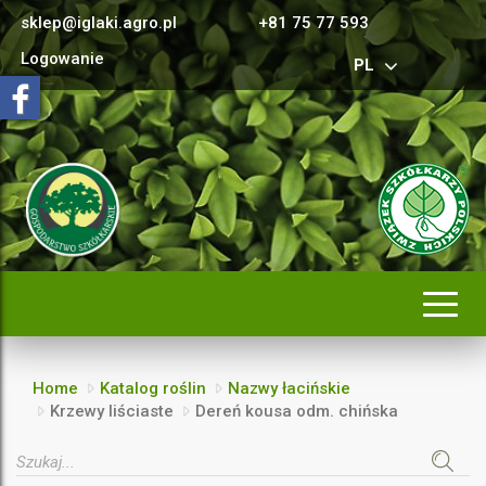
sklep@iglaki.agro.pl
+81 75 77 593
Logowanie
PL
Rozwi
nawig
Home
Katalog roślin
Nazwy łacińskie
Krzewy liściaste
Dereń kousa odm. chińska