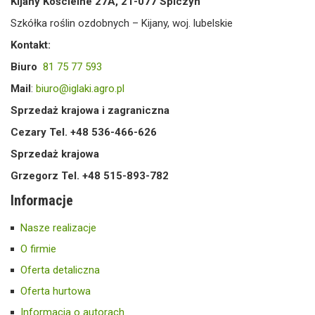
Kijany Kościelne 27A, 21-077 Spiczyn
Szkółka roślin ozdobnych – Kijany, woj. lubelskie
Kontakt:
Biuro
81 75 77 593
Mail
:
biuro@iglaki.agro.pl
Sprzedaż krajowa i zagraniczna
Cezary Tel. +48 536-466-626
Sprzedaż krajowa
Grzegorz Tel. +48 515-893-782
Informacje
Nasze realizacje
O firmie
Oferta detaliczna
Oferta hurtowa
Informacja o autorach