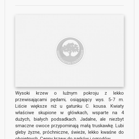
Wysoki krzew o luźnym pokroju z lekko
przewisającami pędami, osiągający wys. 5-7 m.
Liście większe niż u gatunku C. kousa. Kwiaty
właściwe skupione w główkach, wsparte na 4
dużych, białych podsadkach. Jadalne, ale niezbyt
smaczne owoce przypominają małą truskawkę. Lubi
gleby żyzne, próchniczne, świeże, lekko kwaśne do
obojętnych. Cenny krzew do parków i ogrodów.