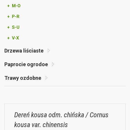
+ M-O
+ P-R
+ S-U
+ V-X
Drzewa liściaste
Paprocie ogrodoe
Trawy ozdobne
Dereń kousa odm. chińska / Cornus
kousa var. chinensis