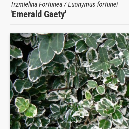
Trzmielina Fortunea / Euonymus fortunei
'Emerald Gaety'