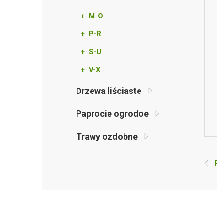
+ M-O
+ P-R
+ S-U
+ V-X
Drzewa liściaste
Paprocie ogrodoe
Trawy ozdobne
P