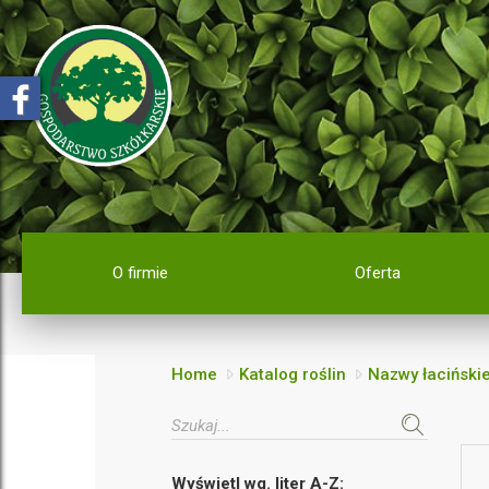
O firmie
Oferta
Home
Katalog roślin
Nazwy łaciński
Wyświetl wg. liter A-Z: