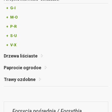
+ G-I
+ M-O
+ P-R
+ S-U
+ V-X
Drzewa liściaste
Paprocie ogrodoe
Trawy ozdobne
Forsycja pośrednia / Forsythia