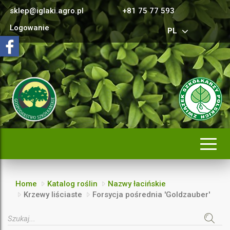
sklep@iglaki.agro.pl
+81 75 77 593
Logowanie
PL
Rozwi
nawig
Home
Katalog roślin
Nazwy łacińskie
Krzewy liściaste
Forsycja pośrednia 'Goldzauber'