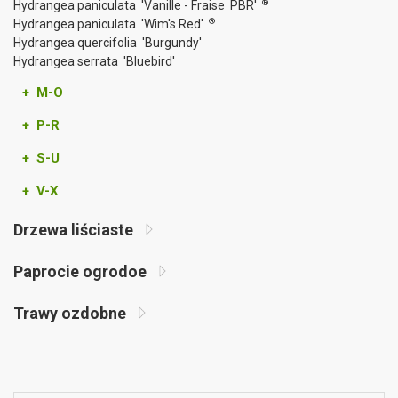
®
Hydrangea paniculata 'Vanille - Fraise PBR'
®
Hydrangea paniculata 'Wim's Red'
Hydrangea quercifolia 'Burgundy'
Hydrangea serrata 'Bluebird'
+ M-O
+ P-R
+ S-U
+ V-X
Drzewa liściaste
Paprocie ogrodoe
Trawy ozdobne