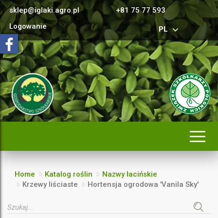
sklep@iglaki.agro.pl
+81 75 77 593
Logowanie
PL
Rozwi
nawig
Home
Katalog roślin
Nazwy łacińskie
Krzewy liściaste
Hortensja ogrodowa 'Vanila Sky'