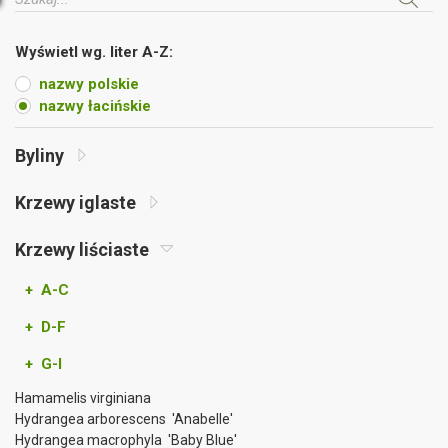
Wyświetl wg. liter A-Z:
nazwy polskie
nazwy łacińskie
Byliny
Krzewy iglaste
Krzewy liściaste
+ A-C
+ D-F
+ G-I
Hamamelis virginiana
Hydrangea arborescens 'Anabelle'
Hydrangea macrophyla 'Baby Blue'