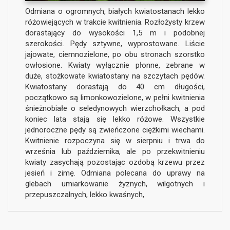
Odmiana o ogromnych, białych kwiatostanach lekko
różowiejących w trakcie kwitnienia. Rozłożysty krzew
dorastający do wysokości 1,5 m i podobnej
szerokości. Pędy sztywne, wyprostowane. Liście
jajowate, ciemnozielone, po obu stronach szorstko
owłosione. Kwiaty wyłącznie płonne, zebrane w
duże, stożkowate kwiatostany na szczytach pędów.
Kwiatostany dorastają do 40 cm długości,
początkowo są limonkowozielone, w pełni kwitnienia
śnieżnobiałe o seledynowych wierzchołkach, a pod
koniec lata stają się lekko różowe. Wszystkie
jednoroczne pędy są zwieńczone ciężkimi wiechami.
Kwitnienie rozpoczyna się w sierpniu i trwa do
września lub października, ale po przekwitnieniu
kwiaty zasychają pozostając ozdobą krzewu przez
jesień i zimę. Odmiana polecana do uprawy na
glebach umiarkowanie żyznych, wilgotnych i
przepuszczalnych, lekko kwaśnych,