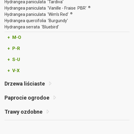
Hydrangea paniculata 'Tardiva'
®
Hydrangea paniculata 'Vanille - Fraise PBR'
®
Hydrangea paniculata 'Wim's Red'
Hydrangea quercifolia 'Burgundy'
Hydrangea serrata 'Bluebird'
+ M-O
+ P-R
+ S-U
+ V-X
Drzewa liściaste
Paprocie ogrodoe
Trawy ozdobne