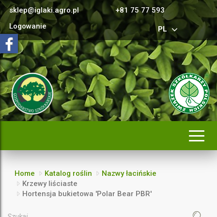
sklep@iglaki.agro.pl
+81 75 77 593
Logowanie
PL
Rozwi
nawig
Home
Katalog roślin
Nazwy łacińskie
Krzewy liściaste
Hortensja bukietowa 'Polar Bear PBR'