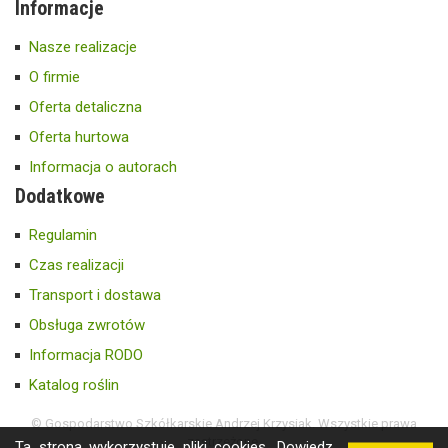
Informacje
Nasze realizacje
O firmie
Oferta detaliczna
Oferta hurtowa
Informacja o autorach
Dodatkowe
Regulamin
Czas realizacji
Transport i dostawa
Obsługa zwrotów
Informacja RODO
Katalog roślin
© Gospodarstwo Szkółkarskie Andrzej Krzysiak. Wszystkie prawa
zastrzeżone.
Ta strona wykorzystuje pliki cookies.
Dowiedz