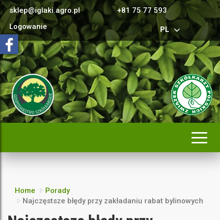
sklep@iglaki.agro.pl
+81 75 77 593
Logowanie
PL
Rozwi
nawig
Home
Porady
Najczęstsze błędy przy zakładaniu rabat bylinowych