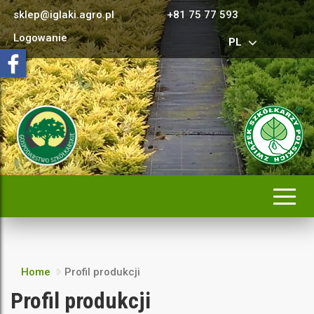
sklep@iglaki.agro.pl
+81 75 77 593
Logowanie
PL
Rozwi
nawig
Home
Profil produkcji
Profil produkcji