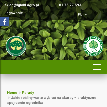
sklep@iglaki.agro.pl
+81 75 77 593
Logowanie
PL
Rozwi
nawig
Home
Porady
Jakie rośliny warto wybrać na skarpy – praktyczne
spojrzenie ogrodnika