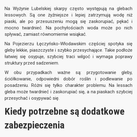
Na Wyżynie Lubelskiej skarpy często występują na glebach
lessowych. Są one żyźniejsze i lepiej zatrzymują wodę niż
piaski, ale po przesuszeniu mogą się zaskorupiać, pękać i
mocno twardnieć. Na pochyłościach woda może po nich
spływać, zamiast równomiernie wsiąkać.
Na Pojezierzu Łęczyńsko-Włodawskim częściej spotyka się
gleby lekkie, piaszczyste i szybko przesychające. Takie podłoże
łatwiej się osypuje, szybciej traci wilgoć i wymaga poprawy
struktury przed sadzeniem.
W obu przypadkach ważne są: przygotowanie gleby,
ściółkowanie, odpowiedni dobór roślin i podlewanie po
posadzeniu. Różni się tylko charakter problemu. Na lessach
gleba może twardnieć i zaskorupiać się, a na piaskach szybciej
przesychać i osypywać się.
Kiedy potrzebne są dodatkowe
zabezpieczenia