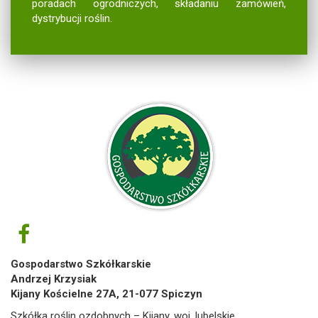
poradach ogrodniczych, składaniu zamówień,
dystrybucji roślin.
Gospodarstwo Szkółkarskie
Andrzej Krzysiak
Kijany Kościelne 27A, 21-077 Spiczyn
Szkółka roślin ozdobnych – Kijany, woj. lubelskie