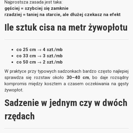
Najprostsza zasada jest taka:
gęściej = szybciej się zamknie
rzadziej = taniej na starcie, ale dłużej czekasz na efekt
Ile sztuk cisa na metr żywopłotu
co 25 cm
→
4 szt./mb
co 33 cm
→
3 szt./mb
co 50 cm
→
2 szt./mb
W praktyce przy typowych sadzonkach bardzo często najlepiej
sprawdza się rozstaw około
30–40 cm
, bo daje rozsądny
kompromis między kosztem a czasem oczekiwania na gęsty
żywopłot.
Sadzenie w jednym czy w dwóch
rzędach