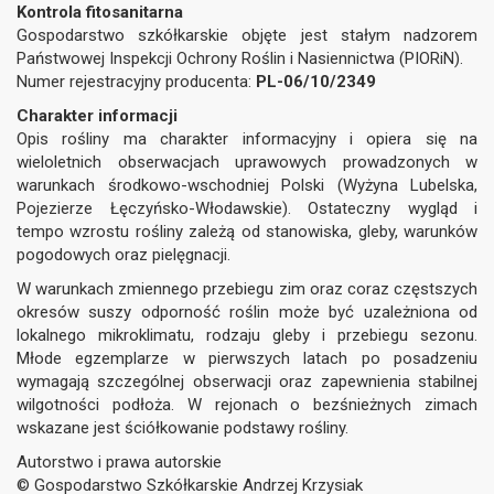
Kontrola fitosanitarna
Gospodarstwo szkółkarskie objęte jest stałym nadzorem
Państwowej Inspekcji Ochrony Roślin i Nasiennictwa (PIORiN).
Numer rejestracyjny producenta:
PL-06/10/2349
Charakter informacji
Opis rośliny ma charakter informacyjny i opiera się na
wieloletnich obserwacjach uprawowych prowadzonych w
warunkach środkowo-wschodniej Polski (Wyżyna Lubelska,
Pojezierze Łęczyńsko-Włodawskie). Ostateczny wygląd i
tempo wzrostu rośliny zależą od stanowiska, gleby, warunków
pogodowych oraz pielęgnacji.
W warunkach zmiennego przebiegu zim oraz coraz częstszych
okresów suszy odporność roślin może być uzależniona od
lokalnego mikroklimatu, rodzaju gleby i przebiegu sezonu.
Młode egzemplarze w pierwszych latach po posadzeniu
wymagają szczególnej obserwacji oraz zapewnienia stabilnej
wilgotności podłoża. W rejonach o bezśnieżnych zimach
wskazane jest ściółkowanie podstawy rośliny.
Autorstwo i prawa autorskie
© Gospodarstwo Szkółkarskie Andrzej Krzysiak