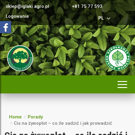
sklep@iglaki.agro.pl
+81 75 77 593
Logowanie
PL
Rozwi
nawig
Home
Porady
Cis na żywopłot – co ile sadzić i jak prowadzić