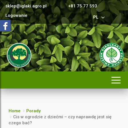
sklep@iglaki.agro.pl
+81 75 77 593
Logowanie
PL
Rozwi
nawig
Home
Porady
Cis w ogrodzie z dziećmi – czy naprawdę jest się
czego bać?