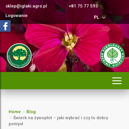
sklep@iglaki.agro.pl
+81 75 77 593
Logowanie
PL
Rozwi
nawig
Home
Blog
Świerk na żywopłot – jaki wybrać i czy to dobry
pomysł