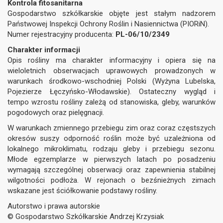
Kontrola fitosanitarna
Gospodarstwo szkółkarskie objęte jest stałym nadzorem
Państwowej Inspekcji Ochrony Roślin i Nasiennictwa (PIORiN).
Numer rejestracyjny producenta:
PL-06/10/2349
Charakter informacji
Opis rośliny ma charakter informacyjny i opiera się na
wieloletnich obserwacjach uprawowych prowadzonych w
warunkach środkowo-wschodniej Polski (Wyżyna Lubelska,
Pojezierze Łęczyńsko-Włodawskie). Ostateczny wygląd i
tempo wzrostu rośliny zależą od stanowiska, gleby, warunków
pogodowych oraz pielęgnacji.
W warunkach zmiennego przebiegu zim oraz coraz częstszych
okresów suszy odporność roślin może być uzależniona od
lokalnego mikroklimatu, rodzaju gleby i przebiegu sezonu.
Młode egzemplarze w pierwszych latach po posadzeniu
wymagają szczególnej obserwacji oraz zapewnienia stabilnej
wilgotności podłoża. W rejonach o bezśnieżnych zimach
wskazane jest ściółkowanie podstawy rośliny.
Autorstwo i prawa autorskie
© Gospodarstwo Szkółkarskie Andrzej Krzysiak