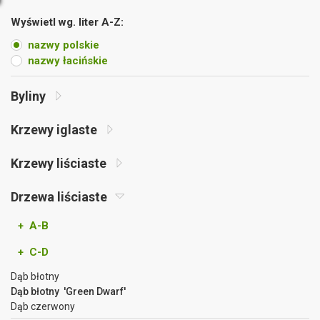
Wyświetl wg. liter A-Z:
nazwy polskie
nazwy łacińskie
Byliny
Krzewy iglaste
Krzewy liściaste
Drzewa liściaste
+ A-B
+ C-D
Dąb błotny
Dąb błotny 'Green Dwarf'
Dąb czerwony