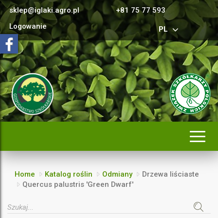
sklep@iglaki.agro.pl
+81 75 77 593
Logowanie
PL
Rozwi
nawig
Home
Katalog roślin
Odmiany
Drzewa liściaste
Quercus palustris 'Green Dwarf'