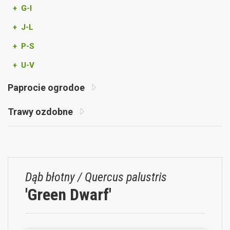
+ G-I
+ J-L
+ P-S
+ U-V
Paprocie ogrodoe
Trawy ozdobne
Dąb błotny / Quercus palustris
'Green Dwarf'