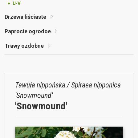
+ U-V
Drzewa liściaste
Paprocie ogrodoe
Trawy ozdobne
Tawuła nippońska / Spiraea nipponica
'Snowmound'
'Snowmound'