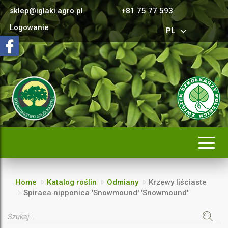
sklep@iglaki.agro.pl
+81 75 77 593
Logowanie
PL
Rozwi
nawig
Home
Katalog roślin
Odmiany
Krzewy liściaste
Spiraea nipponica 'Snowmound' 'Snowmound'