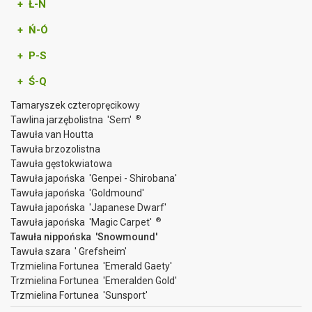
+ Ł-N
+ Ń-Ó
+ P-S
+ Ś-Q
Tamaryszek czteropręcikowy
®
Tawlina jarzębolistna 'Sem'
Tawuła van Houtta
Tawuła brzozolistna
Tawuła gęstokwiatowa
Tawuła japońska 'Genpei - Shirobana'
Tawuła japońska 'Goldmound'
Tawuła japońska 'Japanese Dwarf'
®
Tawuła japońska 'Magic Carpet'
Tawuła nippońska 'Snowmound'
Tawuła szara ' Grefsheim'
Trzmielina Fortunea 'Emerald Gaety'
Trzmielina Fortunea 'Emeralden Gold'
Trzmielina Fortunea 'Sunsport'