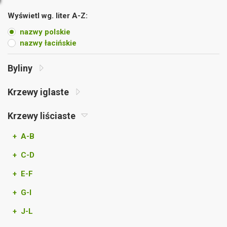
Wyświetl wg. liter A-Z:
nazwy polskie
nazwy łacińskie
Byliny
Krzewy iglaste
Krzewy liściaste
+ A-B
+ C-D
+ E-F
+ G-I
+ J-L