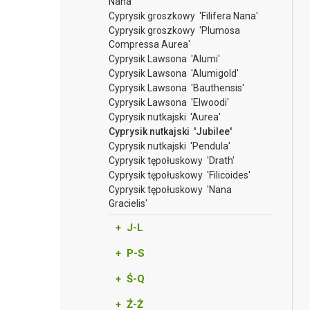
Nana'
Cyprysik groszkowy 'Filifera Nana'
Cyprysik groszkowy 'Plumosa
Compressa Aurea'
Cyprysik Lawsona 'Alumi'
Cyprysik Lawsona 'Alumigold'
Cyprysik Lawsona 'Bauthensis'
Cyprysik Lawsona 'Elwoodi'
Cyprysik nutkajski 'Aurea'
Cyprysik nutkajski 'Jubilee'
Cyprysik nutkajski 'Pendula'
Cyprysik tępołuskowy 'Drath'
Cyprysik tępołuskowy 'Filicoides'
Cyprysik tępołuskowy 'Nana
Gracielis'
+ J-L
+ P-S
+ Ś-Q
+ Ź-Ż