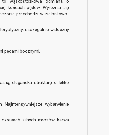
 to wąskostożkowa odmiana o
h się końcach pędów. Wyróżnia się
sezonie przechodzi w zielonkawo-
lorystyczny, szczególnie widoczny
ymi pędami bocznymi.
źną, elegancką strukturę o lekko
h. Najintensywniejsze wybarwienie
W okresach silnych mrozów barwa