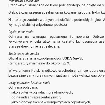
Wymagania siedliskowe
Stanowisko: słoneczne do lekko półcienistego, osłonięte od si
Gleba: żyzna, przepuszczalna, umiarkowanie wilgotna, lekko k
Nie toleruje zastoin wodnych ani ciężkich, podmokłych gleb.
wymaga stabilnej wilgotności podłoża.
Cięcie i formowanie
Odmiana nie wymaga regularnego formowania. Dobrze z
wykonywane w celu utrzymania kształtu lub usunięcia usz
starsze drewno nie jest zalecane.
Strefa mrozoodporności
Oficjalna strefa mrozoodporności:
USDA 5a–5b
(temperatury minimalne do około –28°C)
W warunkach Polski środkowo-wschodniej zimuje poprawnie
bezśnieżne zimy i przy silnych wiatrach może wykazywać obja
Uwagi uprawowe i zastosowanie
Odmiana polecana:
– jako soliter w ogrodach przydomowych,
– do nasadzeń reprezentacyjnych,
– jako pionowy akcent w kompozycjach ogrodowych,