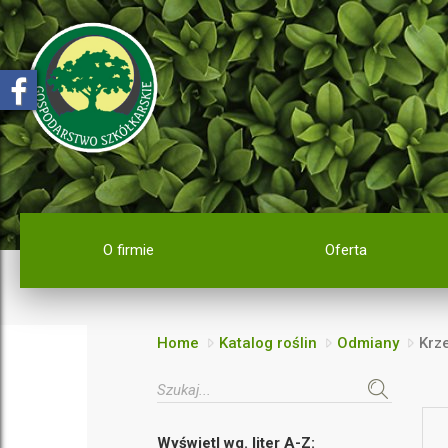
O firmie
Oferta
Home
Katalog roślin
Odmiany
Krz
Wyświetl wg. liter A-Z: