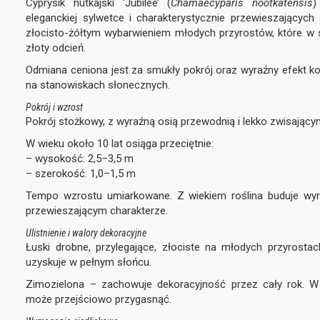
Cyprysik nutkajski ‘Jubilee’ (
Chamaecyparis nootkatensis
)
eleganckiej sylwetce i charakterystycznie przewieszającyc
złocisto-żółtym wybarwieniem młodych przyrostów, które w 
złoty odcień.
Odmiana ceniona jest za smukły pokrój oraz wyraźny efekt ko
na stanowiskach słonecznych.
Pokrój i wzrost
Pokrój stożkowy, z wyraźną osią przewodnią i lekko zwisając
W wieku około 10 lat osiąga przeciętnie:
– wysokość: 2,5–3,5 m
– szerokość: 1,0–1,5 m
Tempo wzrostu umiarkowane. Z wiekiem roślina buduje wyra
przewieszającym charakterze.
Ulistnienie i walory dekoracyjne
Łuski drobne, przylegające, złociste na młodych przyrostac
uzyskuje w pełnym słońcu.
Zimozielona – zachowuje dekoracyjność przez cały rok. 
może przejściowo przygasnąć.