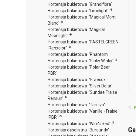
Hortensja bukietowa 'Grandiflora'
®
Hortensja bukietowa 'Limelight'
Hortensja bukietowa 'Magical Mont
®
Blanc'
Hortensja bukietowa 'Magical
®
Moonlight'
Hortensja bukietowa 'PASTELGREEN
®
'Renxolor''
Hortensja bukietowa 'Phantom'
®
Hortensja bukietowa 'Pinky Winky'
Hortensja bukietowa 'Polar Bear
PBR'
Hortensja bukietowa 'Praecox'
Hortensja bukietowa 'Silver Dolar'
Hortensja bukietowa 'Sundae Fraise
®
Rensun'
Hortensja bukietowa 'Tardiva'
P
Hortensja bukietowa 'Vanille - Fraise
®
PBR'
®
Hortensja bukietowa 'Wim's Red'
Ga
Hortensja dębolistna 'Burgundy'