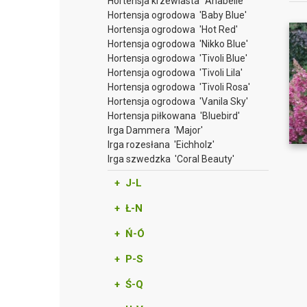
Hortensja krzewiasta 'Anabelle'
Hortensja ogrodowa 'Baby Blue'
Hortensja ogrodowa 'Hot Red'
Hortensja ogrodowa 'Nikko Blue'
Hortensja ogrodowa 'Tivoli Blue'
Hortensja ogrodowa 'Tivoli Lila'
Hortensja ogrodowa 'Tivoli Rosa'
Hortensja ogrodowa 'Vanila Sky'
Hortensja piłkowana 'Bluebird'
Irga Dammera 'Major'
Irga rozesłana 'Eichholz'
Irga szwedzka 'Coral Beauty'
+ J-L
+ Ł-N
+ Ń-Ó
+ P-S
+ Ś-Q