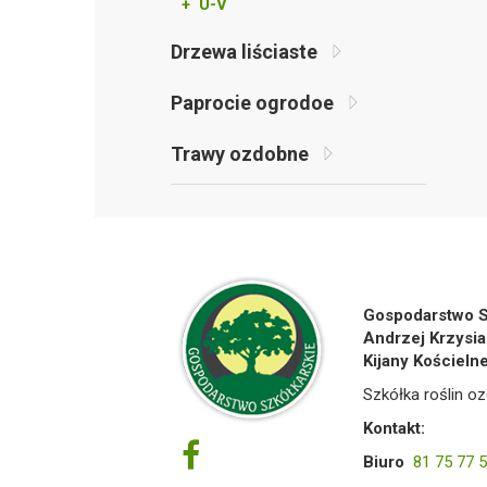
+ U-V
Drzewa liściaste
Paprocie ogrodoe
Trawy ozdobne
Gospodarstwo S
Andrzej Krzysia
Kijany Kościeln
Szkółka roślin oz
Kontakt:
Biuro
81 75 77 