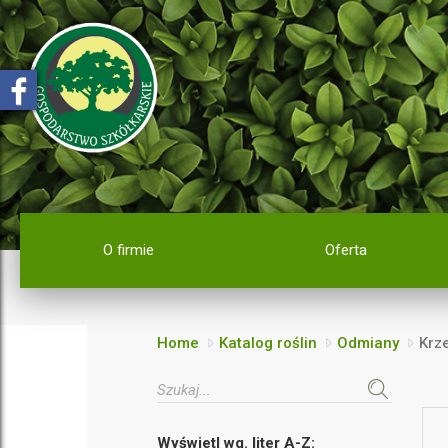
O firmie
Oferta
Home
Katalog roślin
Odmiany
Krze
Wyświetl wg. liter A-Z: