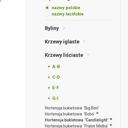
nazwy polskie
nazwy łacińskie
Byliny
Krzewy iglaste
Krzewy liściaste
+ A-B
+ C-D
+ E-F
+ G-I
Hortensja bukietowa 'Big Ben'
®
Hortensja bukietowa 'Bobo'
®
Hortensja bukietowa 'Candlelight'
®
Hortensja bukietowa 'Fraise Melba'