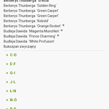
Berberys Thunberga 'Erecta'
Berberys Thunberga 'Golden Ring'
Berberys Thunberga 'Green Carpet'
Berberys Thunberga 'Green Carpet'
Berberys Thunberga 'Kobold'
®
Berberys Thunberga 'Orange Rocket'
®
Budleja Dawida 'Magenta Munchkin'
®
Budleja Dawida 'Prince Charming'
Budleja Dawida 'White Profusion'
Bukszpan zwyczajny
+ C-D
+ E-F
+ G-I
+ J-L
+ Ł-N
+ Ń-Ó