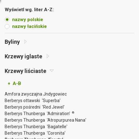
Wyświetl wg. liter A-Z:
nazwy polskie
nazwy łacińskie
Byliny
Krzewy iglaste
Krzewy liściaste
+ A-B
Amfora zwyczajna Jndygowiec
Berberys ottawski 'Superba'
Berberys pośredni 'Red Jewel'
®
Berberys Thunberga 'Admiration'
Berberys Thunberga 'Atropurpurea Nana'
Berberys Thunberga 'Bagatelle'
Berberys Thunberga 'Coronita'