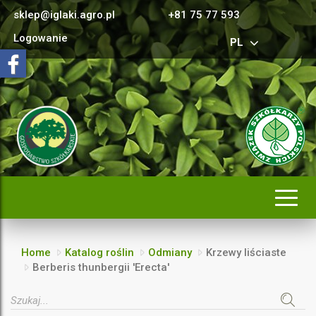
sklep@iglaki.agro.pl
+81 75 77 593
Logowanie
PL
Rozwi
nawig
Home
Katalog roślin
Odmiany
Krzewy liściaste
Berberis thunbergii 'Erecta'