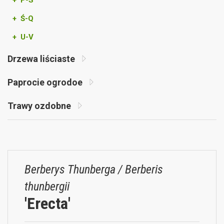
+ P-S
+ Ś-Q
+ U-V
Drzewa liściaste
Paprocie ogrodoe
Trawy ozdobne
Berberys Thunberga / Berberis
thunbergii
'Erecta'