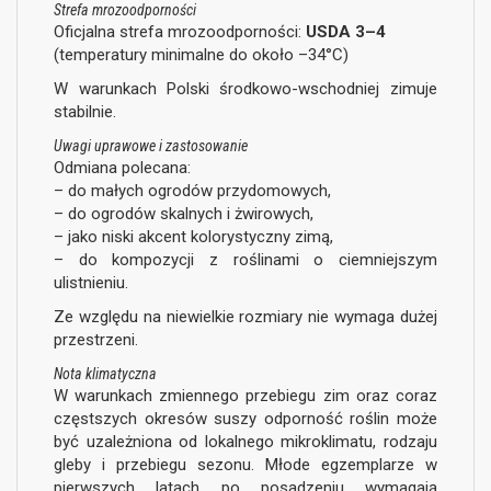
Strefa mrozoodporności
Oficjalna strefa mrozoodporności:
USDA 3–4
(temperatury minimalne do około –34°C)
W warunkach Polski środkowo-wschodniej zimuje
stabilnie.
Uwagi uprawowe i zastosowanie
Odmiana polecana:
– do małych ogrodów przydomowych,
– do ogrodów skalnych i żwirowych,
– jako niski akcent kolorystyczny zimą,
– do kompozycji z roślinami o ciemniejszym
ulistnieniu.
Ze względu na niewielkie rozmiary nie wymaga dużej
przestrzeni.
Nota klimatyczna
W warunkach zmiennego przebiegu zim oraz coraz
częstszych okresów suszy odporność roślin może
być uzależniona od lokalnego mikroklimatu, rodzaju
gleby i przebiegu sezonu. Młode egzemplarze w
pierwszych latach po posadzeniu wymagają