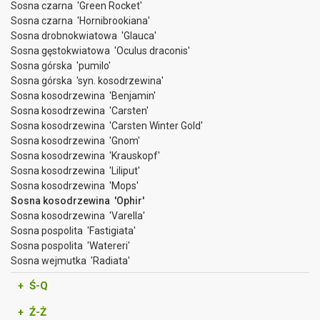
Sosna czarna 'Green Rocket'
Sosna czarna 'Hornibrookiana'
Sosna drobnokwiatowa 'Glauca'
Sosna gęstokwiatowa 'Oculus draconis'
Sosna górska 'pumilo'
Sosna górska 'syn. kosodrzewina'
Sosna kosodrzewina 'Benjamin'
Sosna kosodrzewina 'Carsten'
Sosna kosodrzewina 'Carsten Winter Gold'
Sosna kosodrzewina 'Gnom'
Sosna kosodrzewina 'Krauskopf'
Sosna kosodrzewina 'Liliput'
Sosna kosodrzewina 'Mops'
Sosna kosodrzewina 'Ophir'
Sosna kosodrzewina 'Varella'
Sosna pospolita 'Fastigiata'
Sosna pospolita 'Watereri'
Sosna wejmutka 'Radiata'
+ Ś-Q
+ Ź-Ż