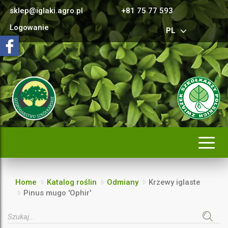
sklep@iglaki.agro.pl
+81 75 77 593
Logowanie
PL
Rozwi
nawig
Home
Katalog roślin
Odmiany
Krzewy iglaste
Pinus mugo 'Ophir'