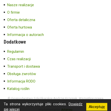
Nasze realizacje
O firmie
Oferta detaliczna
Oferta hurtowa
Informacja o autorach
Dodatkowe
Regulamin
Czas realizacji
Transport i dostawa
Obsługa zwrotów
Informacja RODO
Katalog roślin
© Gospodarstwo Szkółkarskie Andrzej Krzysiak. Wszystkie prawa
zastrzeżone.
Ta strona wykorzystuje pliki cookies.
Dowiedz
Akceptuję
się wiecej
Implementacja:
Arteneo