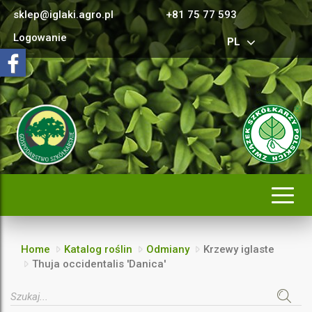
sklep@iglaki.agro.pl
+81 75 77 593
Logowanie
PL
Rozwi
nawig
Home
Katalog roślin
Odmiany
Krzewy iglaste
Thuja occidentalis 'Danica'