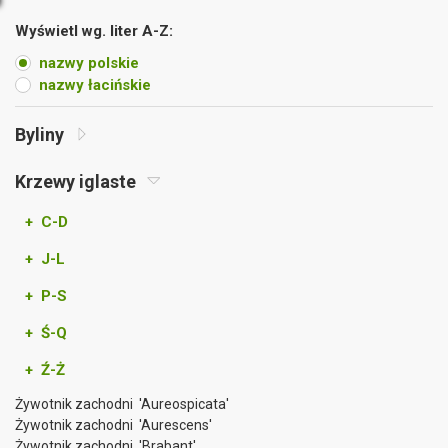
Wyświetl wg. liter A-Z:
nazwy polskie
nazwy łacińskie
Byliny
Krzewy iglaste
+ C-D
+ J-L
+ P-S
+ Ś-Q
+ Ź-Ż
Żywotnik zachodni 'Aureospicata'
Żywotnik zachodni 'Aurescens'
Żywotnik zachodni 'Brabant'