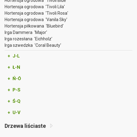
Hortensja ogrodowa 'Tivoli Blue'
Hortensja ogrodowa 'Tivoli Lila'
Hortensja ogrodowa 'Tivoli Rosa'
Hortensja ogrodowa 'Vanila Sky'
Hortensja piłkowana 'Bluebird'
Irga Dammera 'Major'
Irga rozesłana 'Eichholz'
Irga szwedzka 'Coral Beauty'
+ J-L
+ Ł-N
+ Ń-Ó
+ P-S
+ Ś-Q
+ U-V
Drzewa liściaste