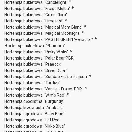
®
Hortensja bukietowa 'Candlelight'
®
Hortensja bukietowa 'Fraise Melba'
Hortensja bukietowa 'Grandiflora'
®
Hortensja bukietowa 'Limelight'
®
Hortensja bukietowa 'Magical Mont Blanc'
®
Hortensja bukietowa 'Magical Moonlight'
®
Hortensja bukietowa 'PASTELGREEN 'Renxolor''
Hortensja bukietowa 'Phantom'
®
Hortensja bukietowa 'Pinky Winky'
Hortensja bukietowa 'Polar Bear PBR'
Hortensja bukietowa 'Praecox'
Hortensja bukietowa 'Silver Dolar'
®
Hortensja bukietowa 'Sundae Fraise Rensun'
Hortensja bukietowa 'Tardiva'
®
Hortensja bukietowa 'Vanille - Fraise PBR'
®
Hortensja bukietowa 'Wim's Red'
Hortensja dębolistna 'Burgundy'
Hortensja krzewiasta 'Anabelle'
Hortensja ogrodowa 'Baby Blue'
Hortensja ogrodowa 'Hot Red'
Hortensja ogrodowa 'Nikko Blue'