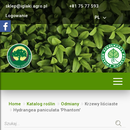
sklep@iglaki.agro.pl
+81 75 77 593
Logowanie
PL
Rozwi
nawig
Home
Katalog roślin
Odmiany
Krzewy liściaste
Hydrangea paniculata 'Phantom'