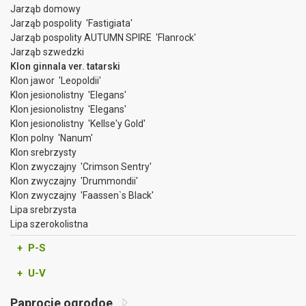
Jarząb domowy
Jarząb pospolity 'Fastigiata'
Jarząb pospolity AUTUMN SPIRE 'Flanrock'
Jarząb szwedzki
Klon ginnala ver. tatarski
Klon jawor 'Leopoldii'
Klon jesionolistny 'Elegans'
Klon jesionolistny 'Elegans'
Klon jesionolistny 'Kellse'y Gold'
Klon polny 'Nanum'
Klon srebrzysty
Klon zwyczajny 'Crimson Sentry'
Klon zwyczajny 'Drummondii'
Klon zwyczajny 'Faassen`s Black'
Lipa srebrzysta
Lipa szerokolistna
+ P-S
+ U-V
Paprocie ogrodoe