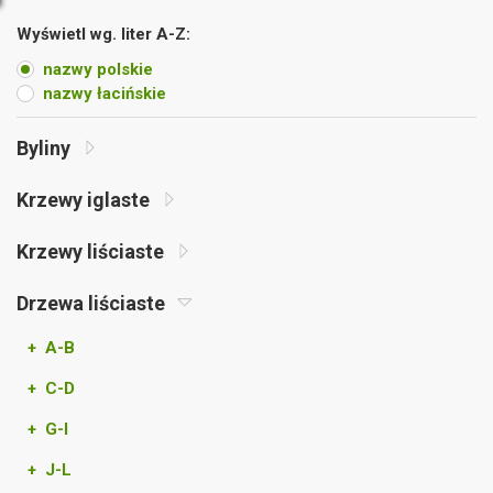
Wyświetl wg. liter A-Z:
nazwy polskie
nazwy łacińskie
Byliny
Krzewy iglaste
Krzewy liściaste
Drzewa liściaste
+ A-B
+ C-D
+ G-I
+ J-L