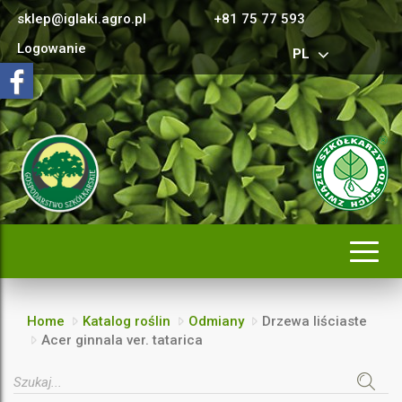
sklep@iglaki.agro.pl
+81 75 77 593
Logowanie
PL
Rozwi
nawig
Home
Katalog roślin
Odmiany
Drzewa liściaste
Acer ginnala ver. tatarica