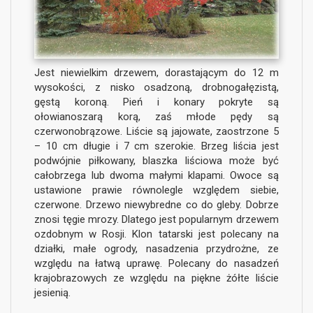
Jest niewielkim drzewem, dorastającym do 12 m
wysokości, z nisko osadzoną, drobnogałęzistą,
gęstą koroną. Pień i konary pokryte są
ołowianoszarą korą, zaś młode pędy są
czerwonobrązowe. Liście są jajowate, zaostrzone 5
– 10 cm długie i 7 cm szerokie. Brzeg liścia jest
podwójnie piłkowany, blaszka liściowa może być
całobrzega lub dwoma małymi klapami. Owoce są
ustawione prawie równolegle względem siebie,
czerwone. Drzewo niewybredne co do gleby. Dobrze
znosi tęgie mrozy. Dlatego jest popularnym drzewem
ozdobnym w Rosji. Klon tatarski jest polecany na
działki, małe ogrody, nasadzenia przydrożne, ze
względu na łatwą uprawę. Polecany do nasadzeń
krajobrazowych ze względu na piękne żółte liście
jesienią.