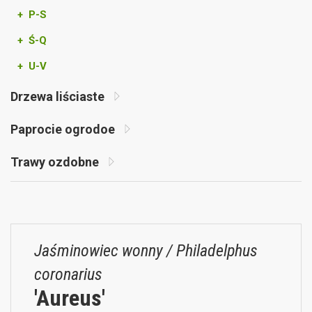
+ P-S
+ Ś-Q
+ U-V
Drzewa liściaste
Paprocie ogrodoe
Trawy ozdobne
Jaśminowiec wonny / Philadelphus
coronarius
'Aureus'