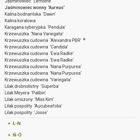
Jaśminowiec 'Lemoine'
Jaśminowiec wonny 'Aureus'
Kalina bodnantska 'Dawn'
Kalina koralowa
Karagana syberyjska 'Pendula'
Krzewuszka 'Nana Variegata'
®
Krzewuszka cudowna 'Alexandra PBR'
Krzewuszka cudowna 'Candida'
Krzewuszka cudowna 'Ewa Radke'
Krzewuszka cudowna 'Ewa Radke'
Krzewuszka cudowna 'Nana Purpurea'
Krzewuszka cudowna 'Nana Purpurea'
Krzewuszka cudowna 'Variegata'
Lilak drobnolistny 'Superba'
Lilak Meyera 'Palibin'
Lilak omszony 'Miss Kim'
Lilak pospolity 'Aucubeafolia'
Lilak pospolity 'Josse'
+ Ł-N
+ Ń-Ó