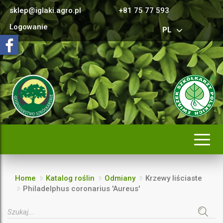
sklep@iglaki.agro.pl
+81 75 77 593
Logowanie
PL
Rozwi
nawig
Home
Katalog roślin
Odmiany
Krzewy liściaste
Philadelphus coronarius 'Aureus'