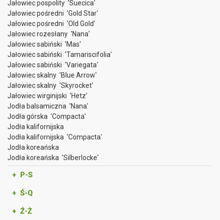
Jałowiec pospolity 'Suecica'
Jałowiec pośredni 'Gold Star'
Jałowiec pośredni 'Old Gold'
Jałowiec rozesłany 'Nana'
Jałowiec sabiński 'Mas'
Jałowiec sabiński 'Tamariscifolia'
Jałowiec sabiński 'Variegata'
Jałowiec skalny 'Blue Arrow'
Jałowiec skalny 'Skyrocket'
Jałowiec wirginijski 'Hetz'
Jodła balsamiczna 'Nana'
Jodła górska 'Compacta'
Jodła kalifornijska
Jodła kalifornijska 'Compacta'
Jodła koreańska
Jodła koreańska 'Silberlocke'
+ P-S
+ Ś-Q
+ Ź-Ż