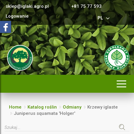
sklep@iglaki.agro.pl
+81 75 77 593
Logowanie
PL
Rozwi
nawig
Home
Katalog roślin
Odmiany
Krzewy iglaste
Juniperus squamata 'Holger'