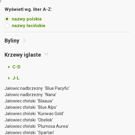
Wyświetl wg. liter A-Z:
nazwy polskie
nazwy łacińskie
Byliny
Krzewy iglaste
+ C-D
+ J-L
Jałowic nadbrzeżny 'Blue Pacyfic'
Jałowic nadbrzeżny 'Nana'
Jałowiec chiński 'Blaauw'
Jałowiec chiński 'Blue Alps'
Jałowiec chiński 'Kuriwao Gold'
Jałowiec chiński 'Obelisk'
Jałowiec chiński 'Plumosa Aurea'
Jałowiec chiński 'Spartan'