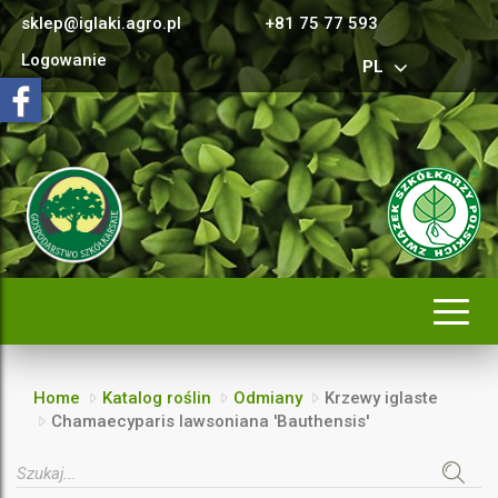
sklep@iglaki.agro.pl
+81 75 77 593
Logowanie
PL
Rozwi
nawig
Home
Katalog roślin
Odmiany
Krzewy iglaste
Chamaecyparis lawsoniana 'Bauthensis'