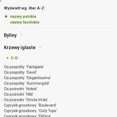
Wyświetl wg. liter A-Z:
nazwy polskie
nazwy łacińskie
Byliny
Krzewy iglaste
+ C-D
Cis pospolity 'Fastigiata'
Cis pospolity 'David'
Cis pospolity 'Elegantissima'
Cis pospolity 'Summergold'
Cis pośredni 'Hicksii'
Cis pośredni 'Hillii'
Cis pośredni 'Stricta Virdis'
Cyprysik groszkowy 'Boulevard'
Cyprysik groszkowy 'Curly Tops'
Cyprysik groszkowy 'Filifera'