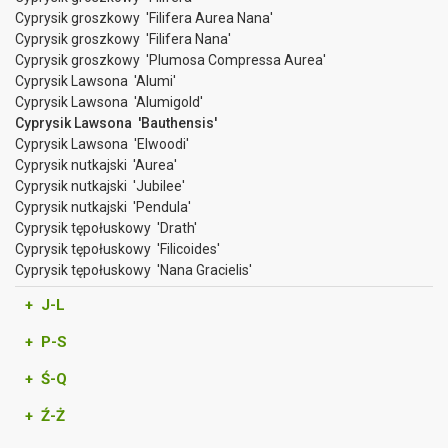
Cyprysik groszkowy 'Filifera Aurea Nana'
Cyprysik groszkowy 'Filifera Nana'
Cyprysik groszkowy 'Plumosa Compressa Aurea'
Cyprysik Lawsona 'Alumi'
Cyprysik Lawsona 'Alumigold'
Cyprysik Lawsona 'Bauthensis'
Cyprysik Lawsona 'Elwoodi'
Cyprysik nutkajski 'Aurea'
Cyprysik nutkajski 'Jubilee'
Cyprysik nutkajski 'Pendula'
Cyprysik tępołuskowy 'Drath'
Cyprysik tępołuskowy 'Filicoides'
Cyprysik tępołuskowy 'Nana Gracielis'
+ J-L
+ P-S
+ Ś-Q
+ Ź-Ż