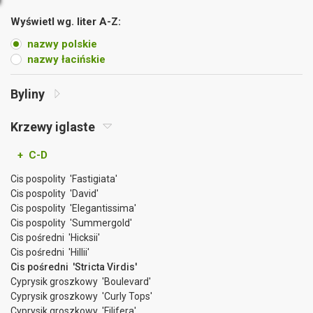
Wyświetl wg. liter A-Z:
nazwy polskie
nazwy łacińskie
Byliny
Krzewy iglaste
+ C-D
Cis pospolity 'Fastigiata'
Cis pospolity 'David'
Cis pospolity 'Elegantissima'
Cis pospolity 'Summergold'
Cis pośredni 'Hicksii'
Cis pośredni 'Hillii'
Cis pośredni 'Stricta Virdis'
Cyprysik groszkowy 'Boulevard'
Cyprysik groszkowy 'Curly Tops'
Cyprysik groszkowy 'Filifera'