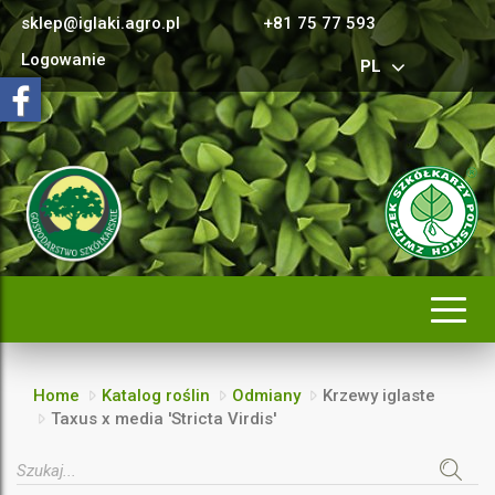
sklep@iglaki.agro.pl
+81 75 77 593
Logowanie
PL
Rozwi
nawig
Home
Katalog roślin
Odmiany
Krzewy iglaste
Taxus x media 'Stricta Virdis'