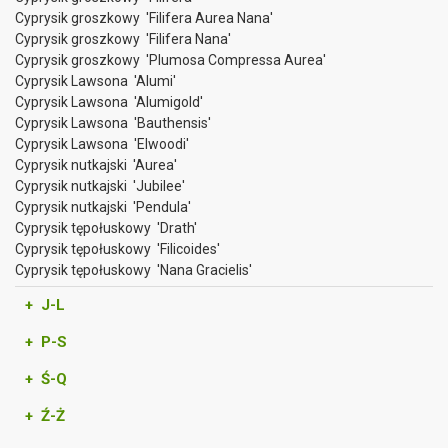
Cyprysik groszkowy 'Filifera Aurea Nana'
Cyprysik groszkowy 'Filifera Nana'
Cyprysik groszkowy 'Plumosa Compressa Aurea'
Cyprysik Lawsona 'Alumi'
Cyprysik Lawsona 'Alumigold'
Cyprysik Lawsona 'Bauthensis'
Cyprysik Lawsona 'Elwoodi'
Cyprysik nutkajski 'Aurea'
Cyprysik nutkajski 'Jubilee'
Cyprysik nutkajski 'Pendula'
Cyprysik tępołuskowy 'Drath'
Cyprysik tępołuskowy 'Filicoides'
Cyprysik tępołuskowy 'Nana Gracielis'
+ J-L
+ P-S
+ Ś-Q
+ Ź-Ż