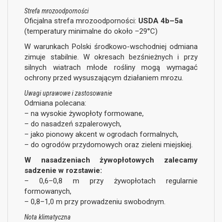
Strefa mrozoodporności
Oficjalna strefa mrozoodporności:
USDA 4b–5a
(temperatury minimalne do około –29°C)
W warunkach Polski środkowo-wschodniej odmiana
zimuje stabilnie. W okresach bezśnieżnych i przy
silnych wiatrach młode rośliny mogą wymagać
ochrony przed wysuszającym działaniem mrozu.
Uwagi uprawowe i zastosowanie
Odmiana polecana:
– na wysokie żywopłoty formowane,
– do nasadzeń szpalerowych,
– jako pionowy akcent w ogrodach formalnych,
– do ogrodów przydomowych oraz zieleni miejskiej.
W nasadzeniach żywopłotowych zalecamy
sadzenie w rozstawie:
– 0,6–0,8 m przy żywopłotach regularnie
formowanych,
– 0,8–1,0 m przy prowadzeniu swobodnym.
Nota klimatyczna