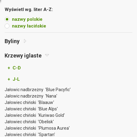
Wyświetl wg. liter A-Z:
nazwy polskie
nazwy łacińskie
Byliny
Krzewy iglaste
+ C-D
+ J-L
Jałowic nadbrzeżny 'Blue Pacyfic'
Jałowic nadbrzeżny 'Nana'
Jałowiec chiński 'Blaauw'
Jałowiec chiński 'Blue Alps'
Jałowiec chiński 'Kuriwao Gold'
Jałowiec chiński 'Obelisk'
Jałowiec chiński 'Plumosa Aurea'
Jałowiec chiński 'Spartan'