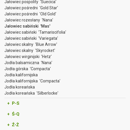
Jałowiec pospolity 'Suecica'
Jałowiec pośredni 'Gold Star'
Jałowiec pośredni 'Old Gold'
Jałowiec rozesłany 'Nana'
Jałowiec sabiński 'Mas'
Jałowiec sabiński 'Tamariscifolia'
Jałowiec sabiński 'Variegata'
Jałowiec skalny 'Blue Arrow'
Jałowiec skalny 'Skyrocket'
Jałowiec wirginijski 'Hetz'
Jodła balsamiczna 'Nana'
Jodła górska 'Compacta'
Jodła kalifornijska
Jodła kalifornijska 'Compacta'
Jodła koreańska
Jodła koreańska 'Silberlocke'
+ P-S
+ Ś-Q
+ Ź-Ż