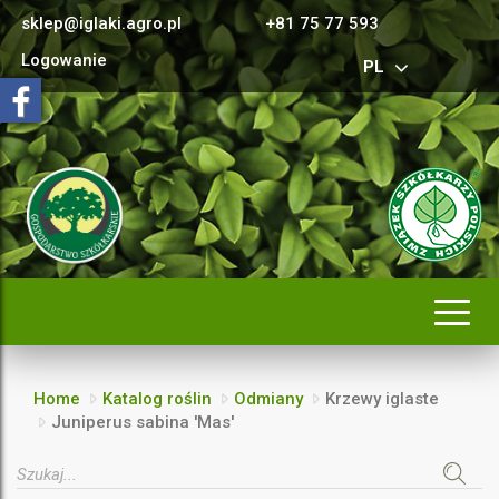
sklep@iglaki.agro.pl
+81 75 77 593
Logowanie
PL
Rozwi
nawig
Home
Katalog roślin
Odmiany
Krzewy iglaste
Juniperus sabina 'Mas'