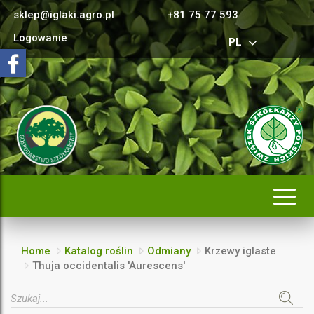
sklep@iglaki.agro.pl
+81 75 77 593
Logowanie
PL
Rozwi
nawig
Home
Katalog roślin
Odmiany
Krzewy iglaste
Thuja occidentalis 'Aurescens'