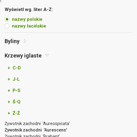
Wyświetl wg. liter A-Z:
nazwy polskie
nazwy łacińskie
Byliny
Krzewy iglaste
+ C-D
+ J-L
+ P-S
+ Ś-Q
+ Ź-Ż
Żywotnik zachodni 'Aureospicata'
Żywotnik zachodni 'Aurescens'
Żywotnik zachodni 'Brabant'