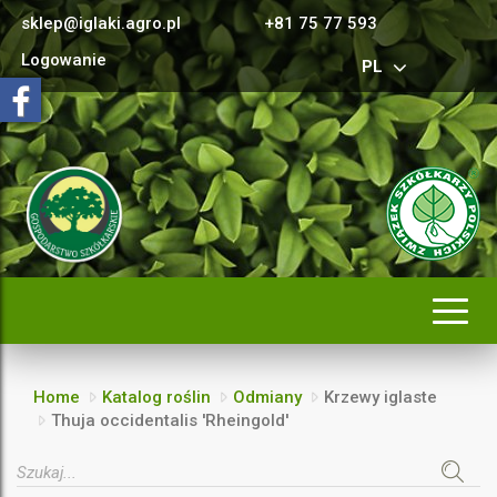
sklep@iglaki.agro.pl
+81 75 77 593
Logowanie
PL
Rozwi
nawig
Home
Katalog roślin
Odmiany
Krzewy iglaste
Thuja occidentalis 'Rheingold'