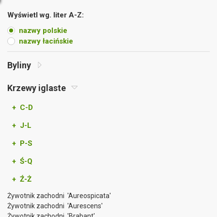
Wyświetl wg. liter A-Z:
nazwy polskie
nazwy łacińskie
Byliny
Krzewy iglaste
+ C-D
+ J-L
+ P-S
+ Ś-Q
+ Ź-Ż
Żywotnik zachodni 'Aureospicata'
Żywotnik zachodni 'Aurescens'
Żywotnik zachodni 'Brabant'