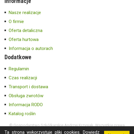
Informacje
Nasze realizacje
O firmie
Oferta detaliczna
Oferta hurtowa
Informacja o autorach
Dodatkowe
Regulamin
Czas realizacji
Transport i dostawa
Obsługa zwrotów
Informacja RODO
Katalog roślin
© Gospodarstwo Szkółkarskie Andrzej Krzysiak. Wszystkie prawa
zastrzeżone.
Ta strona wykorzystuje pliki cookies.
Dowiedz