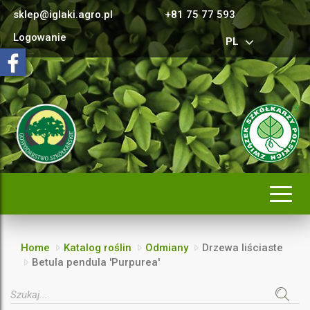
sklep@iglaki.agro.pl
+81 75 77 593
Logowanie
PL
Rozwi
nawig
Home
Katalog roślin
Odmiany
Drzewa liściaste
Betula pendula 'Purpurea'