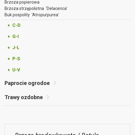
Brzoza popierowa
Brzoza strzępolistna 'Delacerica'
Buk pospolity 'Atropurpurea'
+ C-D
+ G-I
+ J-L
+ P-S
+ U-V
Paprocie ogrodoe
Trawy ozdobne