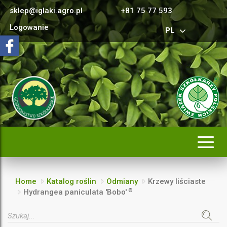
sklep@iglaki.agro.pl
+81 75 77 593
Logowanie
PL
Rozwi
nawig
Home
Katalog roślin
Odmiany
Krzewy liściaste
®
Hydrangea paniculata 'Bobo'