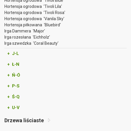
Hortensja ogrodowa 'Tivoli Blue'
Hortensja ogrodowa 'Tivoli Lila'
Hortensja ogrodowa 'Tivoli Rosa'
Hortensja ogrodowa 'Vanila Sky'
Hortensja piłkowana 'Bluebird'
Irga Dammera 'Major'
Irga rozesłana 'Eichholz'
Irga szwedzka 'Coral Beauty'
+ J-L
+ Ł-N
+ Ń-Ó
+ P-S
+ Ś-Q
+ U-V
Drzewa liściaste