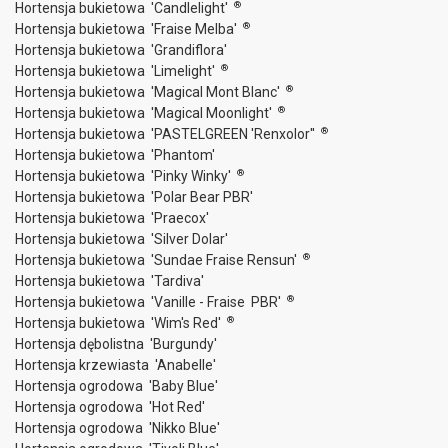
®
Hortensja bukietowa 'Candlelight'
®
Hortensja bukietowa 'Fraise Melba'
Hortensja bukietowa 'Grandiflora'
®
Hortensja bukietowa 'Limelight'
®
Hortensja bukietowa 'Magical Mont Blanc'
®
Hortensja bukietowa 'Magical Moonlight'
®
Hortensja bukietowa 'PASTELGREEN 'Renxolor''
Hortensja bukietowa 'Phantom'
®
Hortensja bukietowa 'Pinky Winky'
Hortensja bukietowa 'Polar Bear PBR'
Hortensja bukietowa 'Praecox'
Hortensja bukietowa 'Silver Dolar'
®
Hortensja bukietowa 'Sundae Fraise Rensun'
Hortensja bukietowa 'Tardiva'
®
Hortensja bukietowa 'Vanille - Fraise PBR'
®
Hortensja bukietowa 'Wim's Red'
Hortensja dębolistna 'Burgundy'
Hortensja krzewiasta 'Anabelle'
Hortensja ogrodowa 'Baby Blue'
Hortensja ogrodowa 'Hot Red'
Hortensja ogrodowa 'Nikko Blue'