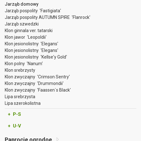
Jarząb domowy
Jarząb pospolity 'Fastigiata'
Jarząb pospolity AUTUMN SPIRE 'Flanrock'
Jarząb szwedzki
Klon ginnala ver. tatarski
Klon jawor 'Leopoldii'
Klon jesionolistny 'Elegans'
Klon jesionolistny 'Elegans'
Klon jesionolistny 'Kellse'y Gold'
Klon polny 'Nanum'
Klon srebrzysty
Klon zwyczajny 'Crimson Sentry'
Klon zwyczajny 'Drummondii'
Klon zwyczajny 'Faassen`s Black'
Lipa srebrzysta
Lipa szerokolistna
+ P-S
+ U-V
Paprocie ogrodoe