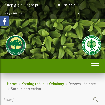
sklep@iglaki.agro.pl
+81 75 77 593
Logowanie
PL
Rozwi
nawig
Home
Katalog roślin
Odmiany
Drzewa liściaste
Sorbus domestica