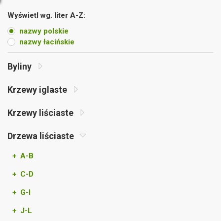
Wyświetl wg. liter A-Z:
nazwy polskie
nazwy łacińskie
Byliny
Krzewy iglaste
Krzewy liściaste
Drzewa liściaste
+ A-B
+ C-D
+ G-I
+ J-L