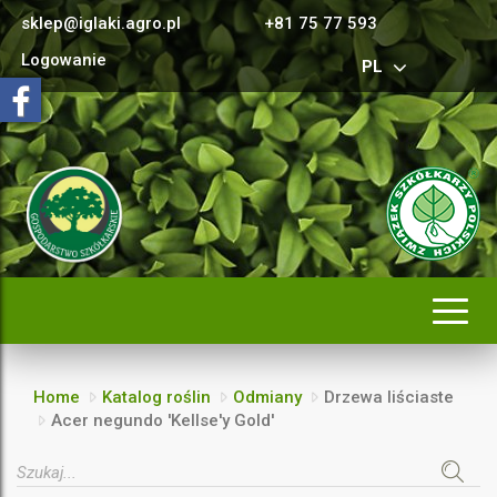
sklep@iglaki.agro.pl
+81 75 77 593
Logowanie
PL
Rozwi
nawig
Home
Katalog roślin
Odmiany
Drzewa liściaste
Acer negundo 'Kellse'y Gold'