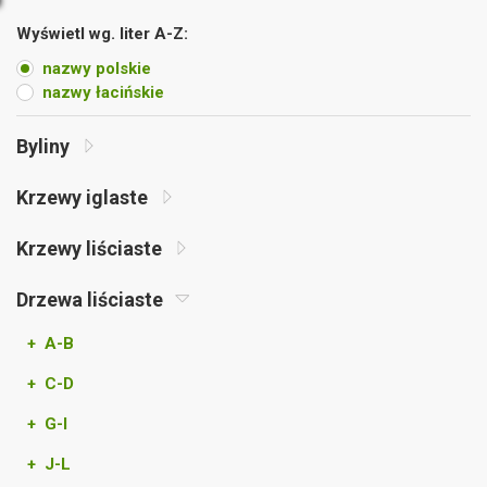
Wyświetl wg. liter A-Z:
nazwy polskie
nazwy łacińskie
Byliny
Krzewy iglaste
Krzewy liściaste
Drzewa liściaste
+ A-B
+ C-D
+ G-I
+ J-L