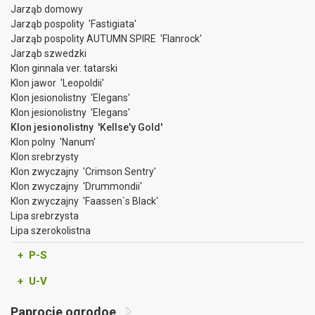
Jarząb domowy
Jarząb pospolity 'Fastigiata'
Jarząb pospolity AUTUMN SPIRE 'Flanrock'
Jarząb szwedzki
Klon ginnala ver. tatarski
Klon jawor 'Leopoldii'
Klon jesionolistny 'Elegans'
Klon jesionolistny 'Elegans'
Klon jesionolistny 'Kellse'y Gold'
Klon polny 'Nanum'
Klon srebrzysty
Klon zwyczajny 'Crimson Sentry'
Klon zwyczajny 'Drummondii'
Klon zwyczajny 'Faassen`s Black'
Lipa srebrzysta
Lipa szerokolistna
+ P-S
+ U-V
Paprocie ogrodoe