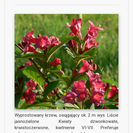
Wyprostowany krzew, osiągający ok. 2 m wys. Liście
jasnozielone. Kwiaty dzwonkowate,
krwistoczerwone, kwitnienie VI-VII. Preferuje