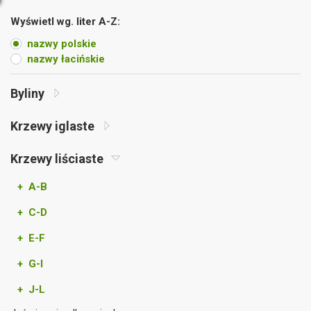
Wyświetl wg. liter A-Z:
nazwy polskie
nazwy łacińskie
Byliny
Krzewy iglaste
Krzewy liściaste
+ A-B
+ C-D
+ E-F
+ G-I
+ J-L