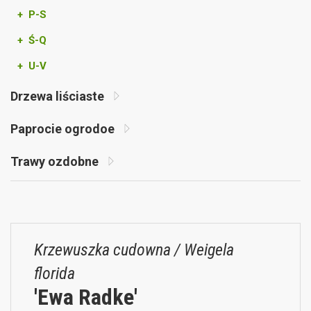
+ P-S
+ Ś-Q
+ U-V
Drzewa liściaste
Paprocie ogrodoe
Trawy ozdobne
Krzewuszka cudowna / Weigela
florida
'Ewa Radke'