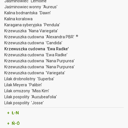
Jaśminowiec 'Lemoine'
Jaśminowiec wonny 'Aureus'
Kalina bodnantska 'Dawn'
Kalina koralowa
Karagana syberyjska 'Pendula'
Krzewuszka 'Nana Variegata'
®
Krzewuszka cudowna 'Alexandra PBR'
Krzewuszka cudowna 'Candida'
Krzewuszka cudowna 'Ewa Radke'
Krzewuszka cudowna 'Ewa Radke'
Krzewuszka cudowna 'Nana Purpurea'
Krzewuszka cudowna 'Nana Purpurea'
Krzewuszka cudowna 'Variegata'
Lilak drobnolistny 'Superba'
Lilak Meyera 'Palibin'
Lilak omszony 'Miss Kim'
Lilak pospolity 'Aucubeafolia'
Lilak pospolity 'Josse'
+ Ł-N
+ Ń-Ó