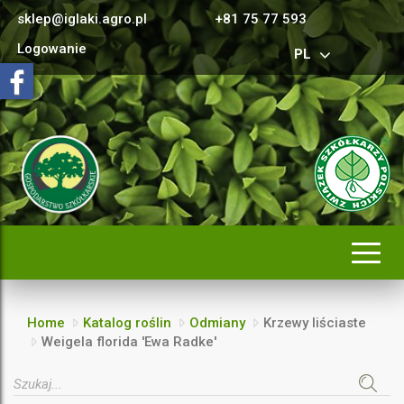
sklep@iglaki.agro.pl
+81 75 77 593
Logowanie
PL
Rozwi
nawig
Home
Katalog roślin
Odmiany
Krzewy liściaste
Weigela florida 'Ewa Radke'