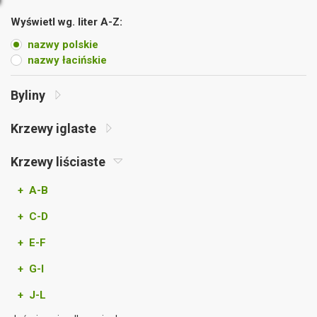
Wyświetl wg. liter A-Z:
nazwy polskie
nazwy łacińskie
Byliny
Krzewy iglaste
Krzewy liściaste
+ A-B
+ C-D
+ E-F
+ G-I
+ J-L