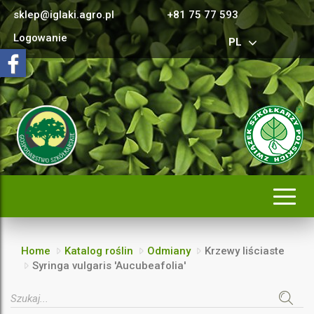
sklep@iglaki.agro.pl
+81 75 77 593
Logowanie
PL
Rozwi
nawig
Home
Katalog roślin
Odmiany
Krzewy liściaste
Syringa vulgaris 'Aucubeafolia'