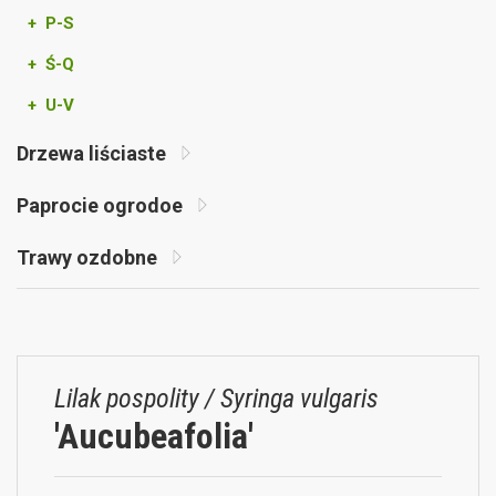
+ P-S
+ Ś-Q
+ U-V
Drzewa liściaste
Paprocie ogrodoe
Trawy ozdobne
Lilak pospolity / Syringa vulgaris
'Aucubeafolia'