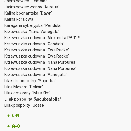
Jaśminowiec 'Lemoine'
Jaśminowiec wonny 'Aureus'
Kalina bodnantska 'Dawn'
Kalina koralowa
Karagana syberyjska 'Pendula'
Krzewuszka 'Nana Variegata'
®
Krzewuszka cudowna 'Alexandra PBR'
Krzewuszka cudowna 'Candida'
Krzewuszka cudowna 'Ewa Radke'
Krzewuszka cudowna 'Ewa Radke'
Krzewuszka cudowna 'Nana Purpurea'
Krzewuszka cudowna 'Nana Purpurea'
Krzewuszka cudowna 'Variegata'
Lilak drobnolistny 'Superba'
Lilak Meyera 'Palibin'
Lilak omszony 'Miss Kim'
Lilak pospolity 'Aucubeafolia'
Lilak pospolity 'Josse'
+ Ł-N
+ Ń-Ó