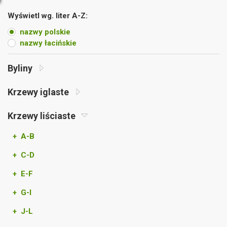
Wyświetl wg. liter A-Z:
nazwy polskie
nazwy łacińskie
Byliny
Krzewy iglaste
Krzewy liściaste
+ A-B
+ C-D
+ E-F
+ G-I
+ J-L