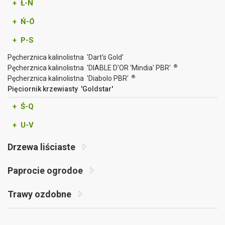
+ Ł-N
+ Ń-Ó
+ P-S
Pęcherznica kalinolistna 'Dart's Gold'
®
Pęcherznica kalinolistna 'DIABLE D'OR 'Mindia' PBR'
®
Pęcherznica kalinolistna 'Diabolo PBR'
Pięciornik krzewiasty 'Goldstar'
+ Ś-Q
+ U-V
Drzewa liściaste
Paprocie ogrodoe
Trawy ozdobne