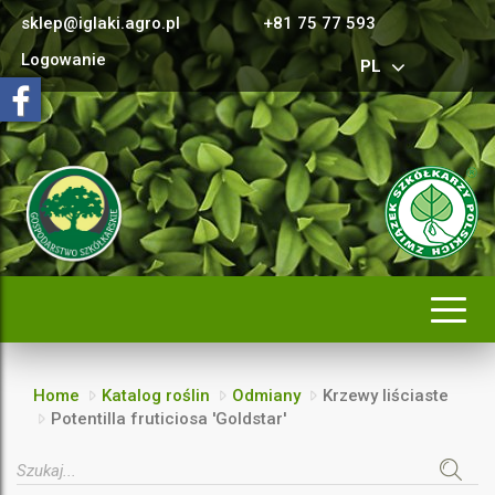
sklep@iglaki.agro.pl
+81 75 77 593
Logowanie
PL
Rozwi
nawig
Home
Katalog roślin
Odmiany
Krzewy liściaste
Potentilla fruticiosa 'Goldstar'