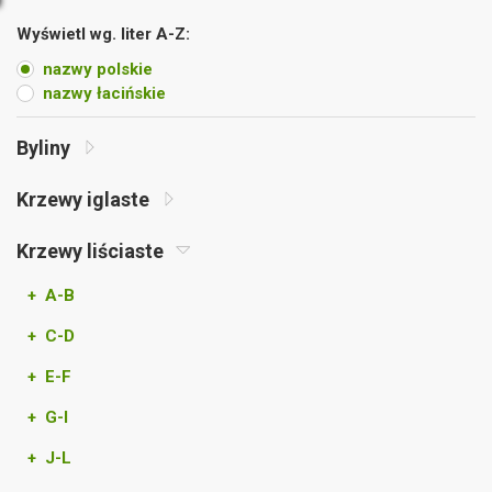
Wyświetl wg. liter A-Z:
nazwy polskie
nazwy łacińskie
Byliny
Krzewy iglaste
Krzewy liściaste
+ A-B
+ C-D
+ E-F
+ G-I
+ J-L