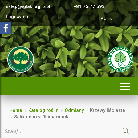
sklep@iglaki.agro.pl
+81 75 77 593
Logowanie
PL
Rozwi
nawig
Home
Katalog roślin
Odmiany
Krzewy liściaste
Salix ceprea 'Klimarnock'