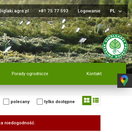
iglaki.agro.pl
+81 75 77 593
Logowanie
PL
Porady ogrodnicze
Kontakt
polecany
tylko dostępne
za niedogodność.