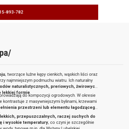
 515-893-782
ipa/
oju
, tworzące luźne kępy cienkich, wąskich liści oraz
 przy najmniejszym podmuchu wiatru. Ich naturalny
odów naturalistycznych, preriowych, żwirowych
 lekkiej formie
.
 wprowadzają do kompozycji ogrodowych. W okresie
nale kontrastuje z masywniejszymi bylinami, krzewami
pełnienia przestrzeni lub elementu łagodzącego
y
.
lekkich, przepuszczalnych, raczej suchych do
ę i wysokie temperatury
, co czyni je szczególnie
wody, typowe m.in. dla Wyżyny Lubelskiej.