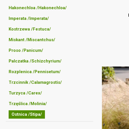
Hakonechloa /Hakonechloa/
Imperata /Imperata/
Kostrzewa /Festuca/
Miskant /Miscantchus/
Proso /Panicum/
Palczatka /Schizchyrium/
Rozplenica /Pennisetum/
Trzcinnik /Calamagrostis/
Turzyca /Carex/
Trzęślica /Molinia/
Ostnica /Stipa/