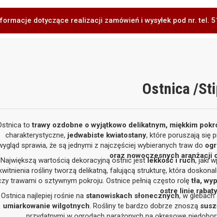
formacje dotyczące realizacji zamówień i wysyłek pod nr. tel.
Ostnica /St
Ostnica to
trawy ozdobne o wyjątkowo delikatnym, miękkim pokr
charakterystyczne,
jedwabiste kwiatostany
, które poruszają się
wygląd sprawia, że są jednymi z najczęściej wybieranych traw do
ogr
oraz nowoczesnych aranżacji o
Największą wartością dekoracyjną ostnic jest
lekkość i ruch
, jaki
kwitnienia rośliny tworzą delikatną, falującą strukturę, która dosko
czy trawami o sztywnym pokroju. Ostnice pełnią często rolę
tła, wy
ostre linie rabat
Ostnica najlepiej rośnie na
stanowiskach słonecznych
, w glebach
umiarkowanie wilgotnych
. Rośliny te bardzo dobrze znoszą
susz
przydatnymi w ogrodach narażonych na okresowe niedobory 