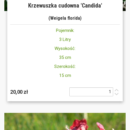
Krzewuszka cudowna 'Candida'
(Weigela florida)
Pojemnik:
3 Litry
Wysokość:
35 cm
Szerokość:
15 cm
20,00 zł