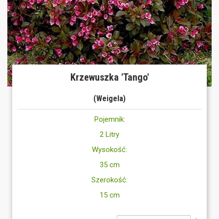
Krzewuszka 'Tango'
(Weigela)
Pojemnik:
2 Litry
Wysokość:
35 cm
Szerokość:
15 cm