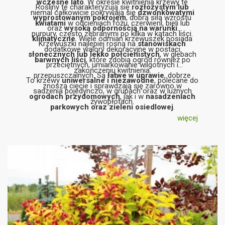
wczesne lato
. W okresie kwitnienia krzewy te
Rośliny te charakteryzują się
rozłożystym lub
niemal całkowicie pokrywają się
dzwonkowatymi
wyprostowanym pokrojem
, dobrą siłą wzrostu
kwiatami
w odcieniach różu, czerwieni, bieli lub
oraz
wysoką odpornością na warunki
purpury, często zebranymi po kilka w kątach liści.
klimatyczne
. Wiele odmian krzewuszek posiada
Krzewuszki najlepiej rosną na
stanowiskach
dodatkowe walory dekoracyjne w postaci
słonecznych lub lekko półcienistych
, w glebach
barwnych liści
, które zdobią ogród również po
przeciętnych, umiarkowanie wilgotnych i
zakończeniu kwitnienia.
przepuszczalnych. Są
łatwe w uprawie
, dobrze
To krzewy
uniwersalne i niezawodne
, polecane do
znoszą cięcie i sprawdzają się zarówno w
sadzenia pojedynczo, w grupach oraz w luźnych
ogrodach przydomowych
, jak i w
nasadzeniach
żywopłotach.
parkowych oraz zieleni osiedlowej
.
więcej