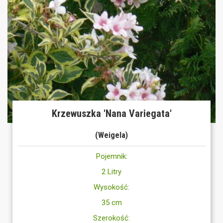
Krzewuszka 'Nana Variegata'
(Weigela)
Pojemnik:
2 Litry
Wysokość:
35 cm
Szerokość: