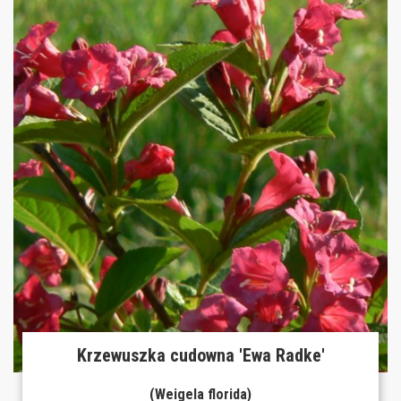
Krzewuszka cudowna 'Ewa Radke'
(Weigela florida)