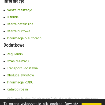
Informacje
Nasze realizacje
O firmie
Oferta detaliczna
Oferta hurtowa
Informacja o autorach
Dodatkowe
Regulamin
Czas realizacji
Transport i dostawa
Obsługa zwrotów
Informacja RODO
Katalog roślin
© Gospodarstwo Szkółkarskie Andrzej Krzysiak. Wszystkie prawa
zastrzeżone.
Ta strona wykorzystuje pliki cookies.
Dowiedz