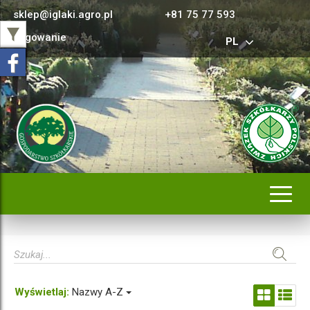
sklep@iglaki.agro.pl
+81 75 77 593
Logowanie
PL
Rozwi
nawig
Wyświetlaj:
Nazwy A-Z