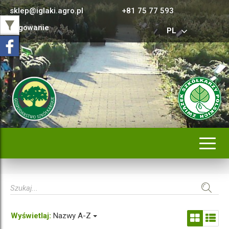
sklep@iglaki.agro.pl
+81 75 77 593
Logowanie
PL
Rozwi
nawig
Wyświetlaj:
Nazwy A-Z