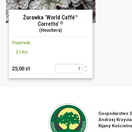
Żurawka 'World Caffé™
Corretto'
®
(Heuchera)
Pojemnik:
2 Litry
25,00 zł
Gospodarstwo S
Andrzej Krzysia
Kijany Kościeln