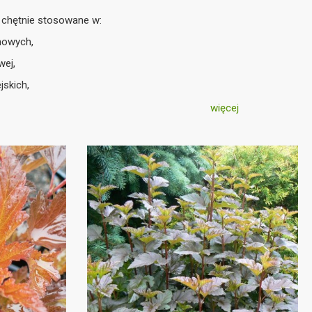
, chętnie stosowane w:
mowych,
wej,
jskich,
 nieformowanych.
więcej