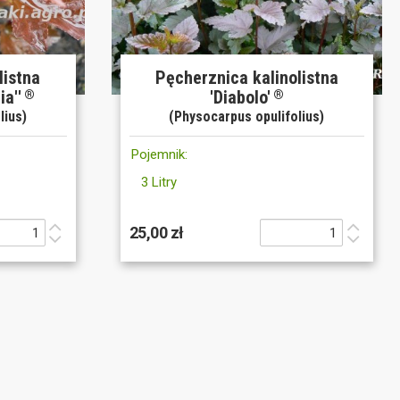
listna
Pęcherznica kalinolistna
a''
'Diabolo'
®
®
lius)
(Physocarpus opulifolius)
Pojemnik:
3 Litry
25,00 zł