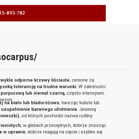
 515-893-782
socarpus/
zwykle odporne krzewy liściaste
, cenione za
ysoką tolerancję na trudne warunki
. W zależności
 purpurową lub niemal czarną
, często intensywnie
sezon.
ej na biało lub bladoróżowo
, tworząc kuliste lub
 uzupełnienie barwnego ulistnienia
. Jesienią
mieszki)
, od których pochodzi nazwa rośliny.
ienistych
, w glebach przeciętnych, dobrze znosząc
e w uprawie
, dobrze reagują na cięcie i szybko się