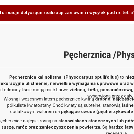
formacje dotyczące realizacji zamówień i wysyłek pod nr. tel.
Pęcherznica /Phy
Pęcherznica kalinolistna (Physocarpus opulifolius)
to
nie
dekoracyjne ulistnienie, niewielkie wymagania uprawowe oraz w
d odmiany liście mogą mieć barwę
zieloną, żółtą, pomarańczową,
wybarwioną przez cały 
Wiosną i wczesnym latem pęcherznice kwitną
drobno, najczęści
półkuliste kwiatostany. Choć kwiaty są subtelne, stanowią
ładne
dodatkowym walorem są
pękające owoce (pęcherzykowate 
ęcherznice najlepiej rosną na
stanowiskach słonecznych lub półc
suszę, mróz oraz zanieczyszczenia powietrza
. Są
bardzo łatw
regenerują.