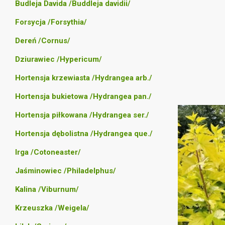
Budleja Davida /Buddleja davidii/
Forsycja /Forsythia/
Dereń /Cornus/
Dziurawiec /Hypericum/
Hortensja krzewiasta /Hydrangea arb./
Hortensja bukietowa /Hydrangea pan./
Hortensja piłkowana /Hydrangea ser./
Hortensja dębolistna /Hydrangea que./
Irga /Cotoneaster/
Jaśminowiec /Philadelphus/
Kalina /Viburnum/
Krzeuszka /Weigela/