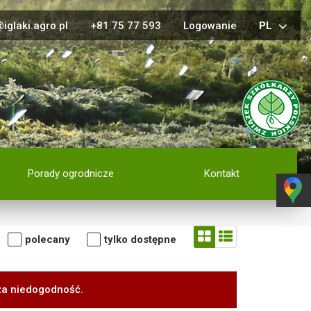
iglaki.agro.pl
+81 75 77 593
Logowanie
PL
Porady ogrodnicze
Kontakt
polecany
tylko dostępne
za niedogodność.