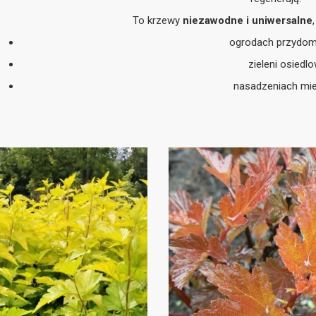
To krzewy
niezawodne i uniwersalne
ogrodach przydo
zieleni osiedlo
nasadzeniach mie
żywopłotach formowanych i