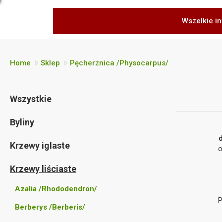
Wszelkie in
Home
Sklep
Pęcherznica /Physocarpus/
Wszystkie
Byliny
Krzewy iglaste
o
Krzewy liściaste
Azalia /Rhododendron/
P
Berberys /Berberis/