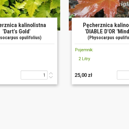
rznica kalinolistna
Pęcherznica kalino
'Dart's Gold'
'DIABLE D'OR 'Mindi
socarpus opulifolius)
(Physocarpus opulifo
Pojemnik:
2 Litry
25,00 zł