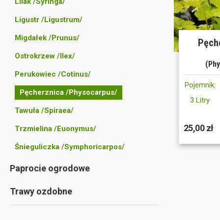
Lilak /Syringa/
Ligustr /Ligustrum/
Migdałek /Prunus/
Pęche
Ostrokrzew /Ilex/
(Phy
Perukowiec /Cotinus/
Pojemnik:
Pęcherznica /Physocarpus/
3 Litry
Tawuła /Spiraea/
25,00 zł
Trzmielina /Euonymus/
Śnieguliczka /Symphoricarpos/
Paprocie ogrodowe
Trawy ozdobne