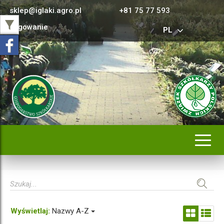
sklep@iglaki.agro.pl
+81 75 77 593
Logowanie
PL
Rozwi
nawig
Wyświetlaj:
Nazwy A-Z