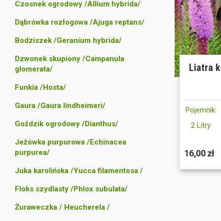
Czosnek ogrodowy /Allium hybrida/
Dąbrówka rozłogowa /Ajuga reptans/
Bodziszek /Geranium hybrida/
Dzwonek skupiony /Campanula
Liatra 
glomerata/
Funkia /Hosta/
Gaura /Gaura lindheimeri/
Pojemnik:
Goździk ogrodowy /Dianthus/
2 Litry
Jeżówka purpurowa /Echinacea
purpurea/
16,00 zł
Juka karolińska /Yucca filamentosa /
Floks szydlasty /Phlox subulata/
Żuraweczka / Heucherela /