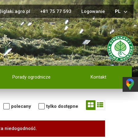
iglaki.agro.pl
+81 75 77 593
Logowanie
PL
Porady ogrodnicze
Kontakt
polecany
tylko dostępne
za niedogodność.