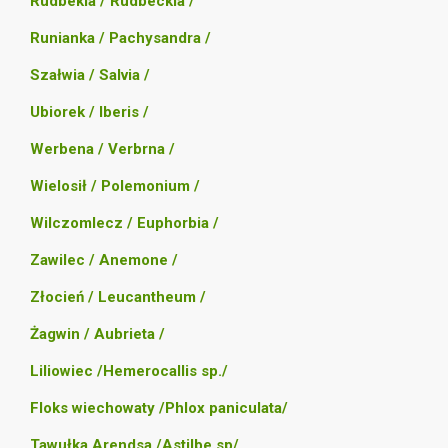
Rudbekia / Rudbeckia /
Runianka / Pachysandra /
Szałwia / Salvia /
Ubiorek / Iberis /
Werbena / Verbrna /
Wielosił / Polemonium /
Wilczomlecz / Euphorbia /
Zawilec / Anemone /
Złocień / Leucantheum /
Żagwin / Aubrieta /
Liliowiec /Hemerocallis sp./
Floks wiechowaty /Phlox paniculata/
Tawułka Arendsa /Astilbe sp/