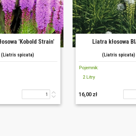
kłosowa 'Kobold Strain'
Liatra kłosowa B
(Liatris spicata)
(Liatris spicata)
Pojemnik:
2 Litry
16,00 zł