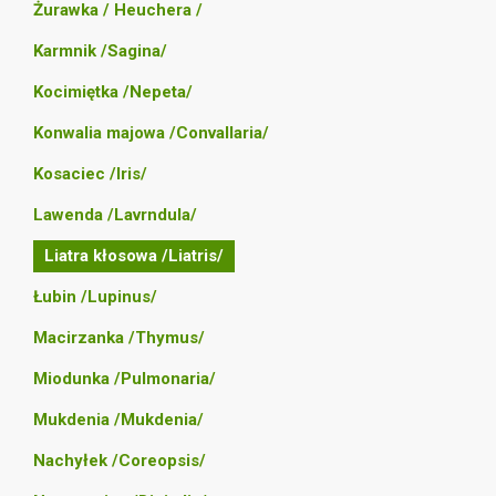
Żurawka / Heuchera /
Karmnik /Sagina/
Kocimiętka /Nepeta/
Konwalia majowa /Convallaria/
Kosaciec /Iris/
Lawenda /Lavrndula/
Liatra kłosowa /Liatris/
Łubin /Lupinus/
Macirzanka /Thymus/
Miodunka /Pulmonaria/
Mukdenia /Mukdenia/
Nachyłek /Coreopsis/